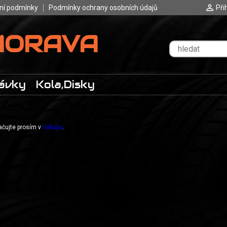
ní podmínky
Podmínky ochrany osobních údajů
Při
MORAVA
ávky
Kola,Disky
račujte prosím v
nákupu
.