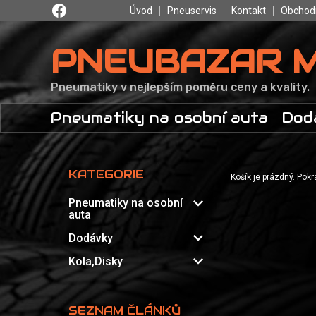
Úvod
Pneuservis
Kontakt
Obchod
PNEUBAZAR 
Pneumatiky v nejlepším poměru ceny a kvality.
Pneumatiky na osobní auta
Dod
KATEGORIE
Košík je prázdný. Pok
expand_more
Pneumatiky na osobní
auta
expand_more
Dodávky
expand_more
Kola,Disky
SEZNAM ČLÁNKŮ