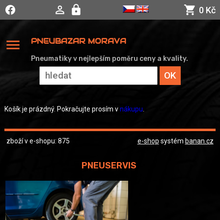
0 Kč
menu
PNEUBAZAR MORAVA
Pneumatiky v nejlepším poměru ceny a kvality.
Košík je prázdný. Pokračujte prosím v
nákupu
.
zboží v e-shopu: 875
e-shop
systém
banan.cz
PNEUSERVIS