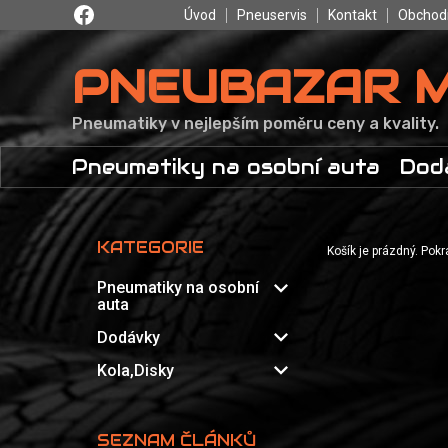
Úvod
Pneuservis
Kontakt
Obchod
PNEUBAZAR 
Pneumatiky v nejlepším poměru ceny a kvality.
Pneumatiky na osobní auta
Dod
KATEGORIE
Košík je prázdný. Pok
expand_more
Pneumatiky na osobní
auta
expand_more
Dodávky
expand_more
Kola,Disky
SEZNAM ČLÁNKŮ