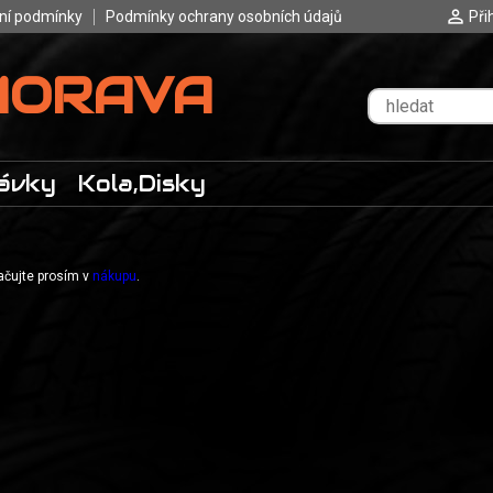
ní podmínky
Podmínky ochrany osobních údajů
Při
MORAVA
ávky
Kola,Disky
račujte prosím v
nákupu
.