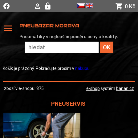
0 Kč
menu
PNEUBAZAR MORAVA
Pneumatiky v nejlepším poměru ceny a kvality.
Košík je prázdný. Pokračujte prosím v
nákupu
.
zboží v e-shopu: 875
e-shop
systém
banan.cz
PNEUSERVIS