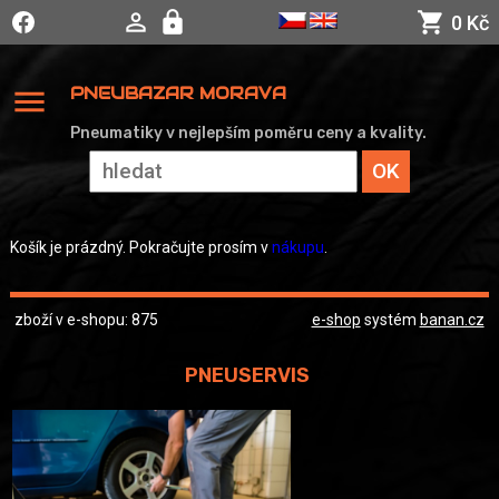
0 Kč
menu
PNEUBAZAR MORAVA
Pneumatiky v nejlepším poměru ceny a kvality.
Košík je prázdný. Pokračujte prosím v
nákupu
.
zboží v e-shopu: 875
e-shop
systém
banan.cz
PNEUSERVIS