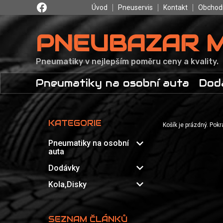
Úvod
Pneuservis
Kontakt
Obchod
PNEUBAZAR 
Pneumatiky v nejlepším poměru ceny a kvality.
Pneumatiky na osobní auta
Dod
KATEGORIE
Košík je prázdný. Pok
expand_more
Pneumatiky na osobní
auta
expand_more
Dodávky
expand_more
Kola,Disky
SEZNAM ČLÁNKŮ