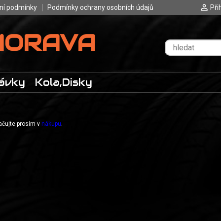
ní podmínky
Podmínky ochrany osobních údajů
Při
MORAVA
ávky
Kola,Disky
račujte prosím v
nákupu
.