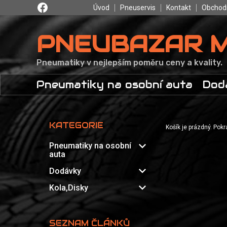
Úvod
Pneuservis
Kontakt
Obchod
PNEUBAZAR 
Pneumatiky v nejlepším poměru ceny a kvality.
Pneumatiky na osobní auta
Dod
KATEGORIE
Košík je prázdný. Pok
expand_more
Pneumatiky na osobní
auta
expand_more
Dodávky
expand_more
Kola,Disky
SEZNAM ČLÁNKŮ