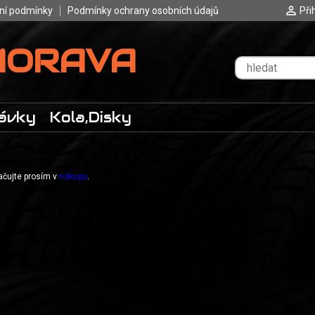
ní podmínky
Podmínky ochrany osobních údajů
Při
MORAVA
ávky
Kola,Disky
račujte prosím v
nákupu
.