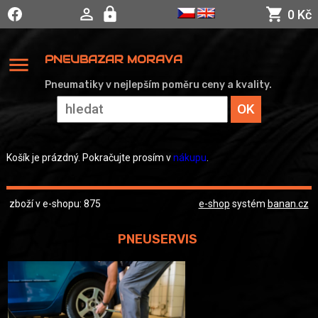
0 Kč
menu
PNEUBAZAR MORAVA
Pneumatiky v nejlepším poměru ceny a kvality.
Košík je prázdný. Pokračujte prosím v
nákupu
.
zboží v e-shopu: 875
e-shop
systém
banan.cz
PNEUSERVIS