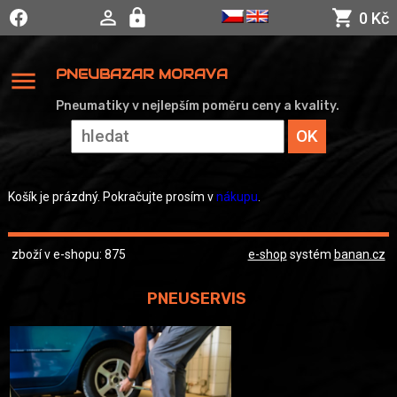
0 Kč
menu
PNEUBAZAR MORAVA
Pneumatiky v nejlepším poměru ceny a kvality.
Košík je prázdný. Pokračujte prosím v
nákupu
.
zboží v e-shopu: 875
e-shop
systém
banan.cz
PNEUSERVIS