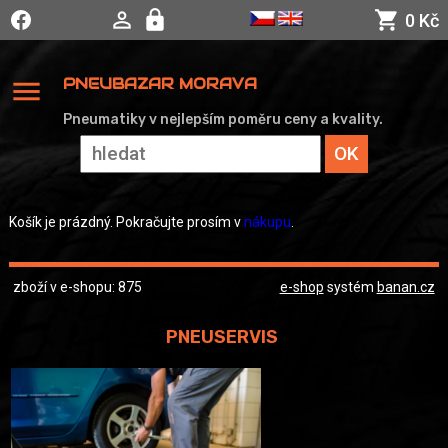
0 Kč
menu
PNEUBAZAR MORAVA
Pneumatiky v nejlepším poměru ceny a kvality.
Košík je prázdný. Pokračujte prosím v
nákupu
.
zboží v e-shopu: 875
e-shop
systém
banan.cz
PNEUSERVIS