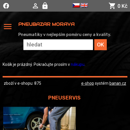
0 Kč
menu
PNEUBAZAR MORAVA
Pneumatiky v nejlepším poměru ceny a kvality.
Košík je prázdný. Pokračujte prosím v
nákupu
.
zboží v e-shopu: 875
e-shop
systém
banan.cz
PNEUSERVIS