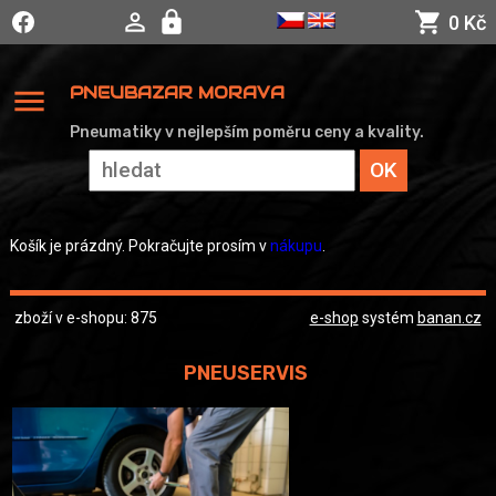
0 Kč
menu
PNEUBAZAR MORAVA
Pneumatiky v nejlepším poměru ceny a kvality.
Košík je prázdný. Pokračujte prosím v
nákupu
.
zboží v e-shopu: 875
e-shop
systém
banan.cz
PNEUSERVIS