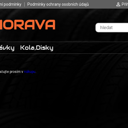
ní podmínky
Podmínky ochrany osobních údajů
Při
MORAVA
ávky
Kola,Disky
račujte prosím v
nákupu
.