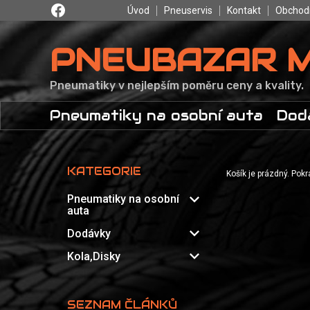
Úvod
Pneuservis
Kontakt
Obchod
PNEUBAZAR 
Pneumatiky v nejlepším poměru ceny a kvality.
Pneumatiky na osobní auta
Dod
KATEGORIE
Košík je prázdný. Pok
expand_more
Pneumatiky na osobní
auta
expand_more
Dodávky
expand_more
Kola,Disky
SEZNAM ČLÁNKŮ