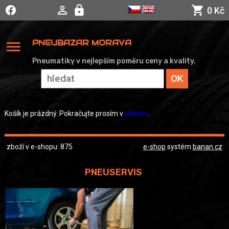
0 Kč
menu
PNEUBAZAR MORAVA
Pneumatiky v nejlepším poměru ceny a kvality.
Košík je prázdný. Pokračujte prosím v
nákupu
.
zboží v e-shopu: 875
e-shop
systém
banan.cz
PNEUSERVIS