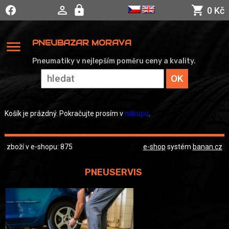
0 Kč
menu
PNEUBAZAR MORAVA
Pneumatiky v nejlepším poměru ceny a kvality.
Košík je prázdný. Pokračujte prosím v
nákupu
.
zboží v e-shopu: 875
e-shop
systém
banan.cz
PNEUSERVIS