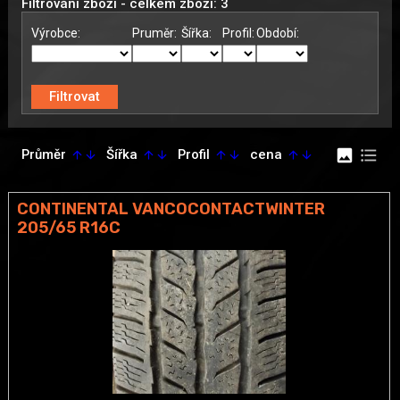
Filtrování zboží - celkem zboží: 3
Výrobce:
Pruměr:
Šířka:
Profil:
Období:
image
format_list_bulleted
Průměr
Šířka
Profil
cena
arrow_upward
arrow_downward
arrow_upward
arrow_downward
arrow_upward
arrow_downward
arrow_upward
arrow_downward
CONTINENTAL VANCOCONTACTWINTER
205/65 R16C