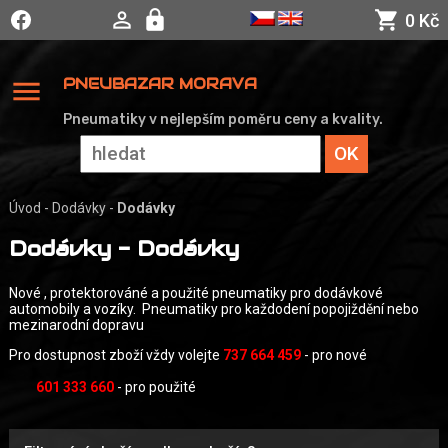
0 Kč
menu
PNEUBAZAR MORAVA
Pneumatiky v nejlepším poměru ceny a kvality.
Úvod
-
Dodávky
-
Dodávky
Dodávky - Dodávky
Nové , protektorováné a použité pneumatiky pro dodávkové
automobily a vozíky. Pneumatiky pro každodení popojiždění nebo
mezinarodní dopravu
Pro dostupnost zboží vždy volejte
737 664 459
- pro nové
601 333 660
- pro použité