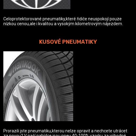
Celoprotektorované pneumatiky,které řidiče neuspokojí pouze
nízkou cenou,ale i kvalitou a vysokým kilometrovým nájezdem.
KUSOVÉ PNEUMATIKY
Prorazili jste pneumatiku,kterou nelze opravit a nechcete utrácet
za novou? V naší nabídce jsou pneu 40-100% vzorku za výhodné