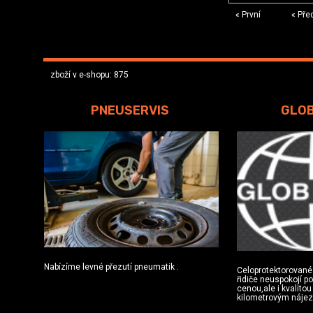
« První
« Pře
zboží v e-shopu: 875
PNEUSERVIS
GLO
Nabízíme levné přezutí pneumatik .
Celoprotektorované
řidiče neuspokojí p
cenou,ale i kvalito
kilometrovým náje