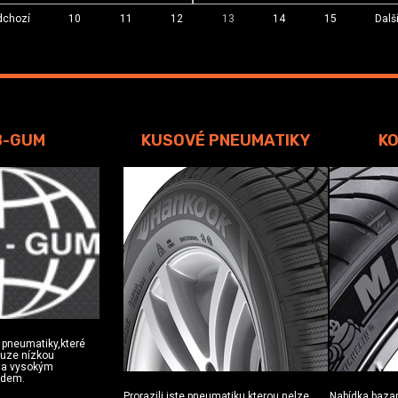
dchozí
10
11
12
13
14
15
Dalš
B-GUM
KUSOVÉ PNEUMATIKY
KO
 pneumatiky,které
ouze nízkou
u a vysokým
zdem.
Prorazili jste pneumatiku,kterou nelze
Nabídka baza