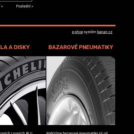
í »
Poslední »
e-shop
systém
banan.cz
LA A DISKY
BAZAROVÉ PNEUMATIKY
rových i nových ALU
Nabízíme bazarové pneumatiky již od