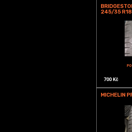
BRIDGESTO
245/35 R18
PO
700 Kč
MICHELIN P