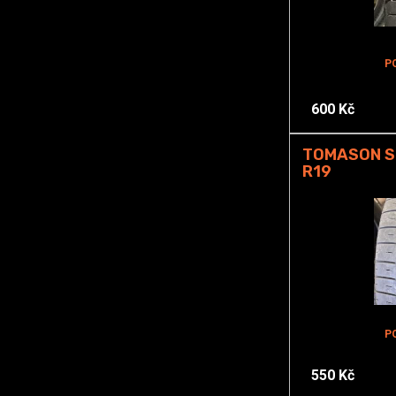
P
600 Kč
TOMASON S
R19
P
550 Kč