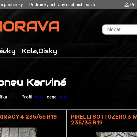
ní podmínky
Podmínky ochrany osobních údajů
Při
MORAVA
ávky
Kola,Disky
pneu Karviná
ířka
Profil
cena
arrow_upward
arrow_downward
arrow_upward
arrow_downward
arrow_upward
arrow_downward
RIMACY 4 235/55 R18
PIRELLI SOTTOZERO 3 
235/35 R19