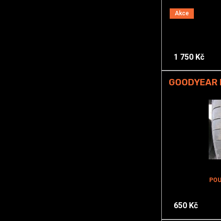
Akce
1 750 Kč
GOODYEAR E
POU
650 Kč