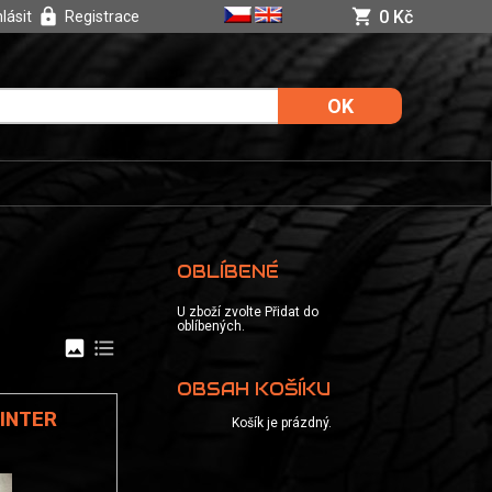
0 Kč
hlásit
Registrace
OBLÍBENÉ
U zboží zvolte Přidat do
oblíbených.
image
format_list_bulleted
OBSAH KOŠÍKU
WINTER
Košík je prázdný.