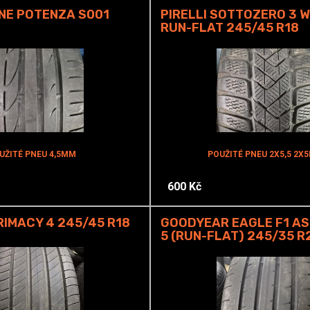
NE POTENZA S001
PIRELLI SOTTOZERO 3 
RUN-FLAT 245/45 R18
UŽITÉ PNEU 4,5MM
POUŽITÉ PNEU 2X5,5 2X
600 Kč
RIMACY 4 245/45 R18
GOODYEAR EAGLE F1 AS
5 (RUN-FLAT) 245/35 R