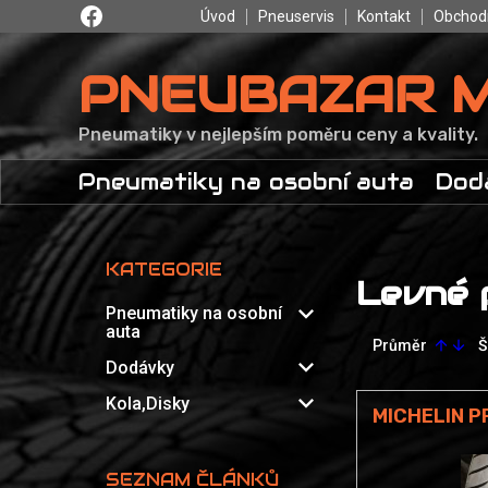
Úvod
Pneuservis
Kontakt
Obchod
PNEUBAZAR 
Pneumatiky v nejlepším poměru ceny a kvality.
Pneumatiky na osobní auta
Dod
KATEGORIE
Levné 
expand_more
Pneumatiky na osobní
auta
Průměr
Š
arrow_upward
arrow_downward
expand_more
Dodávky
expand_more
Kola,Disky
MICHELIN P
SEZNAM ČLÁNKŮ