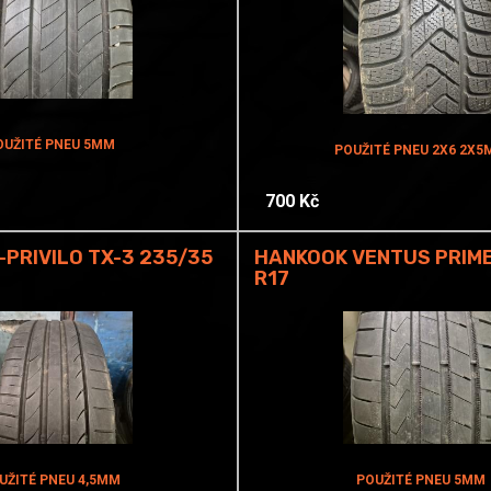
OUŽITÉ PNEU 5MM
POUŽITÉ PNEU 2X6 2X
700 Kč
PRIVILO TX-3 235/35
HANKOOK VENTUS PRIME
R17
UŽITÉ PNEU 4,5MM
POUŽITÉ PNEU 5MM