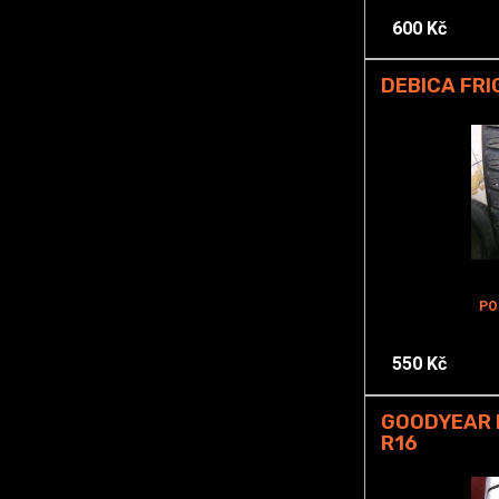
600 Kč
DEBICA FRI
PO
550 Kč
GOODYEAR E
R16