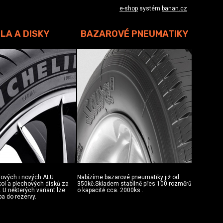
e-shop
systém
banan.cz
LA A DISKY
BAZAROVÉ PNEUMATIKY
rových i nových ALU
Nabízíme bazarové pneumatiky již od
 kol a plechových disků za
350kč.Skladem stabilně přes 100 rozměrů
 U některých variant lze
o kapacitě cca. 2000ks .
ba do rezervy.