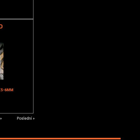
O
2X5-6MM
 »
Poslední »