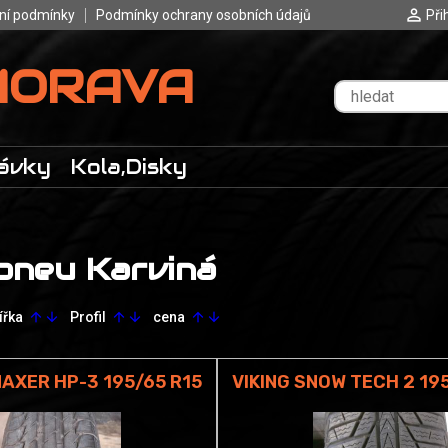
ní podmínky
Podmínky ochrany osobních údajů
Při
MORAVA
ávky
Kola,Disky
pneu Karviná
ířka
Profil
cena
arrow_upward
arrow_downward
arrow_upward
arrow_downward
arrow_upward
arrow_downward
AXER HP-3 195/65 R15
VIKING SNOW TECH 2 19