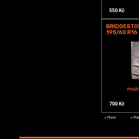
550 Kč
BRIDGESTON
195/60 R16
POUŽI
700 Kč
« První
« Př