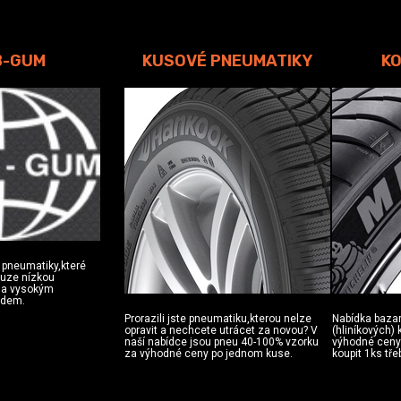
B-GUM
KUSOVÉ PNEUMATIKY
KO
 pneumatiky,které
ouze nízkou
u a vysokým
zdem.
Prorazili jste pneumatiku,kterou nelze
Nabídka baza
opravit a nechcete utrácet za novou? V
(hliníkových)
naší nabídce jsou pneu 40-100% vzorku
výhodné ceny.
za výhodné ceny po jednom kuse.
koupit 1ks tře