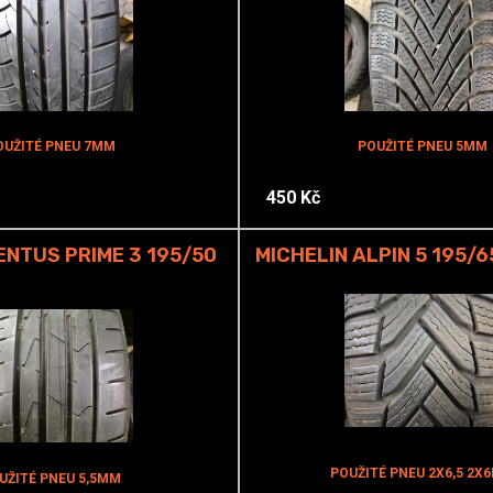
OUŽITÉ PNEU 7MM
POUŽITÉ PNEU 5MM
450 Kč
NTUS PRIME 3 195/50
MICHELIN ALPIN 5 195/6
POUŽITÉ PNEU 2X6,5 2X
UŽITÉ PNEU 5,5MM