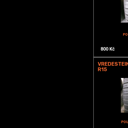
PO
800 Kč
VREDESTEIN
R15
POU