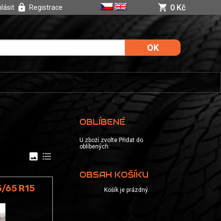
0 Kč
hlásit
Registrace
OBLÍBENÉ
U zboží zvolte Přidat do
oblíbených.
image
format_list_bulleted
OBSAH KOŠÍKU
5/65 R15
Košík je prázdný.