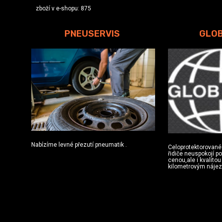
zboží v e-shopu: 875
PNEUSERVIS
GLO
Nabízíme levné přezutí pneumatik .
Celoprotektorované
řidiče neuspokojí p
cenou,ale i kvalito
kilometrovým náje