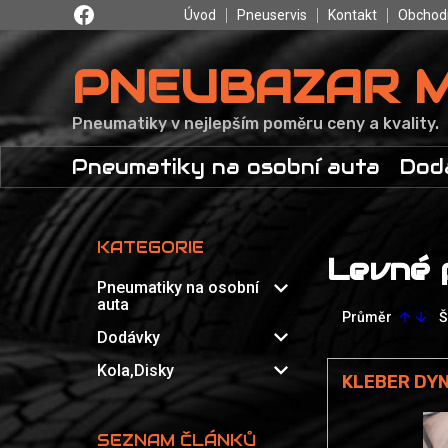
Úvod
Pneuservis
Kontakt
Obchod
PNEUBAZAR 
Pneumatiky v nejlepším poměru ceny a kvality.
Pneumatiky na osobní auta
Dod
KATEGORIE
Levné 
expand_more
Pneumatiky na osobní
auta
Průměr
Š
arrow_upward
arrow_downward
expand_more
Dodávky
expand_more
Kola,Disky
KLEBER DYN
SEZNAM ČLÁNKŮ