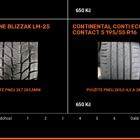
650 Kč
E BLIZZAK LM-25
CONTINENTAL CONTI EC
CONTACT 5 195/55 R16
TÉ PNEU 2X7 2X5,5MM
POUŽITÉ PNEU 2X5,5-6,5 A 
650 Kč
edchozí
1
2
3
4
5
6
Další