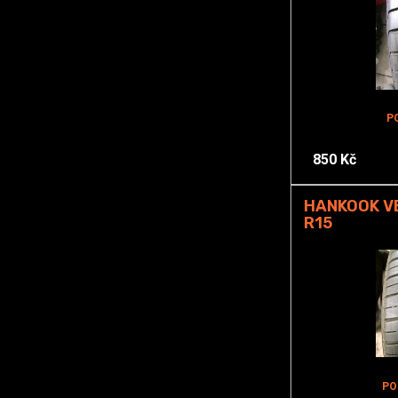
P
850 Kč
HANKOOK VE
R15
PO