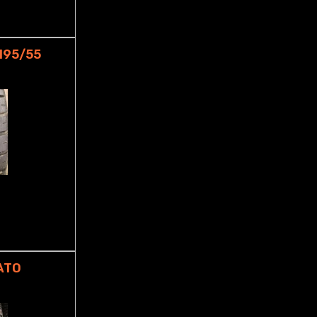
195/55
ATO