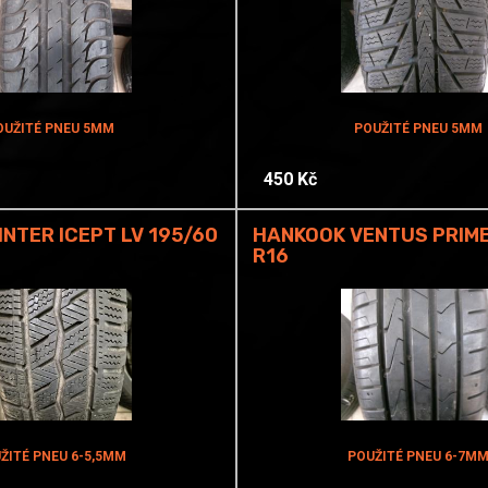
OUŽITÉ PNEU 5MM
POUŽITÉ PNEU 5MM
450 Kč
NTER ICEPT LV 195/60
HANKOOK VENTUS PRIME
R16
ŽITÉ PNEU 6-5,5MM
POUŽITÉ PNEU 6-7M