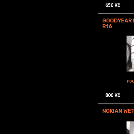
650 Kč
GOODYEAR E
R16
POU
800 Kč
NOKIAN WET