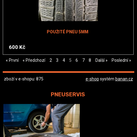
POUŽITÉ PNEU 5MM
600 Kč
« První
« Předchozí
2
3
4
5
6
7
8
Další »
Poslední »
zboží v e-shopu: 875
e-shop
systém
banan.cz
PNEUSERVIS