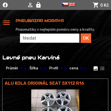
0 Kč
menu
PNEUBAZAR MORAVA
Pneumatiky v nejlepším poměru ceny a kvality.
Levné pneu Karviná
image
format_list_bulleted
Průměr
Šířka
Profil
cena
arrow_upward
arrow_downward
arrow_upward
arrow_downward
arrow_upward
arrow_downward
arrow_upward
arrow_downward
ALU KOLA ORIGINÁL SEAT 5X112 R16