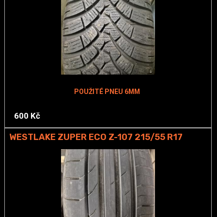
POUŽITÉ PNEU 6MM
600 Kč
WESTLAKE ZUPER ECO Z-107 215/55 R17