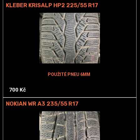
KLEBER KRISALP HP2 225/55 R17
POUŽITÉ PNEU 6MM
700 Kč
NOKIAN WR A3 235/55 R17