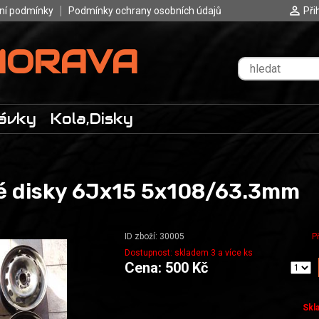
ní podmínky
Podmínky ochrany osobních údajů
Při
MORAVA
ávky
Kola,Disky
é disky 6Jx15 5x108/63.3mm
ID zboží: 30005
P
Dostupnost: skladem 3 a více ks
Cena: 500 Kč
Skl