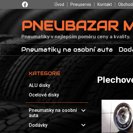
Úvod
Pneuservis
Kontakt
Obchod
PNEUBAZAR 
Pneumatiky v nejlepším poměru ceny a kvality.
Pneumatiky na osobní auta
Dod
KATEGORIE
Plechov
ALU disky
Ocelové disky
expand_more
Pneumatiky na osobní
auta
expand_more
Dodávky