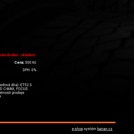
oba dodání : skladem
Cena:
500
Kč
DPH:
0
%
dová díra) -ET52.5.
ORD C-MAX, FOCUS
tnosti prodeje
9
e-shop
systém
banan.cz