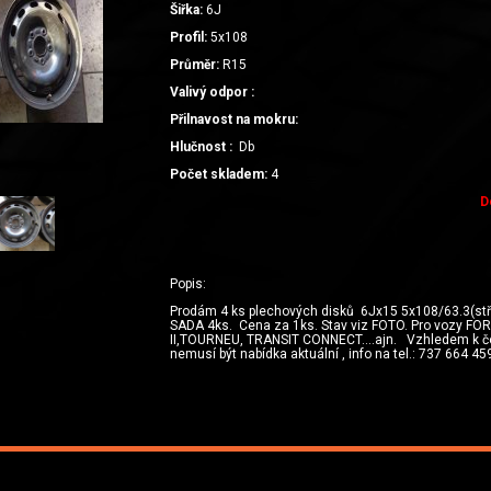
Šiřka:
6J
Profil:
5x108
Průměr:
R15
Valivý odpor :
Přilnavost na mokru:
Hlučnost :
Db
Počet skladem:
4
D
Popis:
Prodám 4 ks plechových disků 6Jx15 5x108/63.3(stře
SADA 4ks. Cena za 1ks. Stav viz FOTO. Pro vozy F
II,TOURNEU, TRANSIT CONNECT….ajn. Vzhledem k če
nemusí být nabídka aktuální , info na tel.: 737 664 45