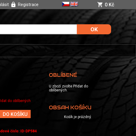
0 Kč
hlásit
Registrace
OBLÍBENÉ
U zboží zvolte Přidat do
oblíbených.
řidat do oblíbených
OBSAH KOŠÍKU
DO KOŠÍKU
Košík je prázdný.
adové číslo
:
ID-DP584