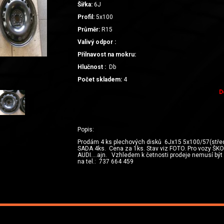
Šiřka:
6J
Profil:
5x100
Průměr:
R15
Valivý odpor :
Přilnavost na mokru:
Hlučnost :
Db
Počet skladem:
4
D
Popis:
Prodám 4 ks plechových disků 6Jx15 5x100/57(střed
SADA 4ks. Cena za 1ks. Stav viz FOTO. Pro vozy ŠKO
AUDI….ajn. Vzhledem k četnosti prodeje nemusí být n
na tel.: 737 664 459