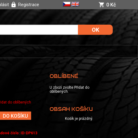
0 Kč
hlásit
Registrace
OBLÍBENÉ
U zboží zvolte Přidat do
oblíbených.
řidat do oblíbených
OBSAH KOŠÍKU
DO KOŠÍKU
Košík je prázdný.
adové číslo
:
ID-DP613