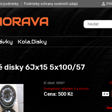
ní podmínky
Podmínky ochrany osobních údajů
Při
MORAVA
ávky
Kola,Disky
é disky 6Jx15 5x100/57
ID zboží: 30007
P
Dostupnost: skladem 3 a více ks
Cena: 500 Kč
Skl