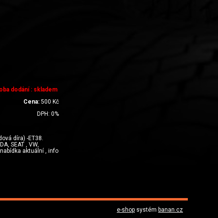
oba dodání : skladem
Cena:
500
Kč
DPH:
0
%
ová díra) -ET38.
DA, SEAT , VW,
abídka aktuální , info
e-shop
systém
banan.cz