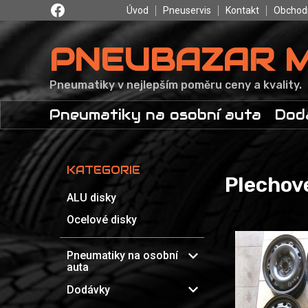
Úvod
Pneuservis
Kontakt
Obchod
PNEUBAZAR 
Pneumatiky v nejlepším poměru ceny a kvality.
Pneumatiky na osobní auta
Dod
KATEGORIE
Plechov
ALU disky
Ocelové disky
expand_more
Pneumatiky na osobní
auta
expand_more
Dodávky