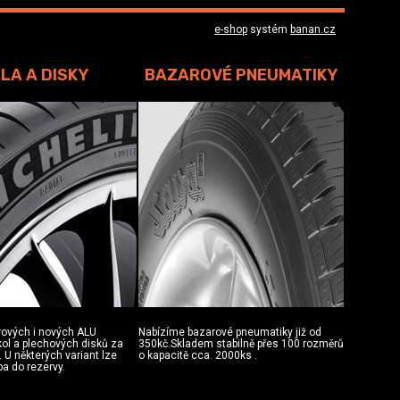
e-shop
systém
banan.cz
LA A DISKY
BAZAROVÉ PNEUMATIKY
rových i nových ALU
Nabízíme bazarové pneumatiky již od
 kol a plechových disků za
350kč.Skladem stabilně přes 100 rozměrů
 U některých variant lze
o kapacitě cca. 2000ks .
ba do rezervy.