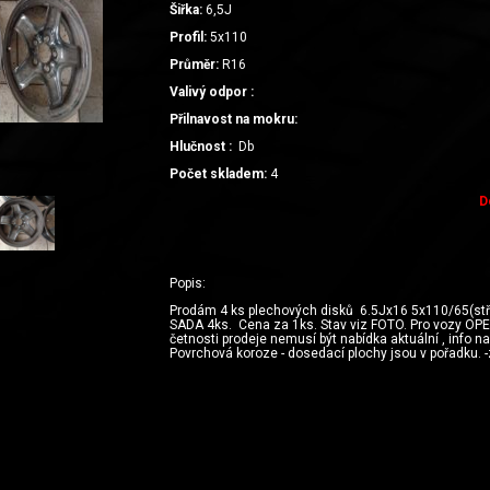
Šiřka:
6,5J
Profil:
5x110
Průměr:
R16
Valivý odpor :
Přilnavost na mokru:
Hlučnost :
Db
Počet skladem:
4
D
Popis:
Prodám 4 ks plechových disků 6.5Jx16 5x110/65(stře
SADA 4ks. Cena za 1ks. Stav viz FOTO. Pro vozy OP
četnosti prodeje nemusí být nabídka aktuální , info n
Povrchová koroze - dosedací plochy jsou v pořadku. 