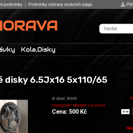
ní podmínky
Podmínky ochrany osobních údajů
Při
MORAVA
ávky
Kola,Disky
é disky 6.5Jx16 5x110/65
ID zboží: 30330
P
Dostupnost: skladem 3 a více ks
Cena: 500 Kč
Skl