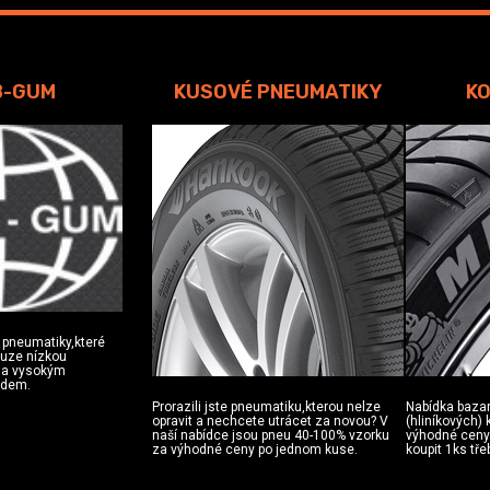
B-GUM
KUSOVÉ PNEUMATIKY
KO
 pneumatiky,které
ouze nízkou
u a vysokým
zdem.
Prorazili jste pneumatiku,kterou nelze
Nabídka baza
opravit a nechcete utrácet za novou? V
(hliníkových)
naší nabídce jsou pneu 40-100% vzorku
výhodné ceny.
za výhodné ceny po jednom kuse.
koupit 1ks tře