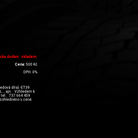
oba dodání : skladem
Cena:
500
Kč
DPH:
0
%
dová díra) -ET39.
EL….ajn. Vzhledem k
a tel.: 737 664 459
-zohledněno v ceně.