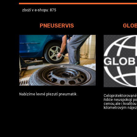
zboží v e-shopu: 875
PNEUSERVIS
GLO
Nabízíme levné přezutí pneumatik .
Celoprotektorované
řidiče neuspokojí p
cenou,ale i kvalito
kilometrovým náje