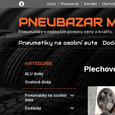
Úvod
Pneuservis
Kontakt
Obchod
PNEUBAZAR 
Pneumatiky v nejlepším poměru ceny a kvality.
Pneumatiky na osobní auta
Dod
KATEGORIE
Plechov
ALU disky
Ocelové disky
expand_more
Pneumatiky na osobní
auta
expand_more
Dodávky