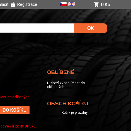
0 Kč
hlásit
Registrace
OBLÍBENÉ
U zboží zvolte Přidat do
oblíbených.
řidat do oblíbených
OBSAH KOŠÍKU
DO KOŠÍKU
Košík je prázdný.
adové číslo
:
ID-DP575