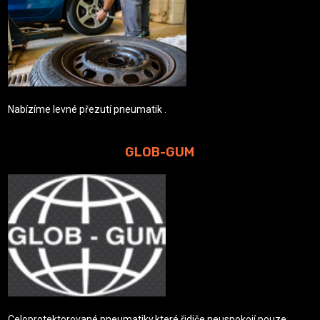
Nabízíme levné přezutí pneumatik .
GLOB-GUM
Celoprotektorované pneumatiky,které řidiče neuspokojí pouze