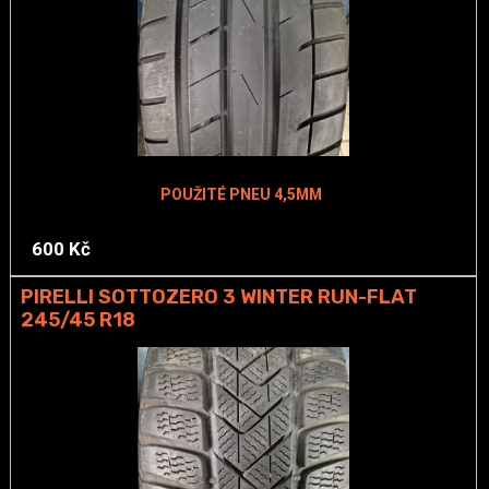
POUŽITÉ PNEU 4,5MM
600 Kč
PIRELLI SOTTOZERO 3 WINTER RUN-FLAT
245/45 R18