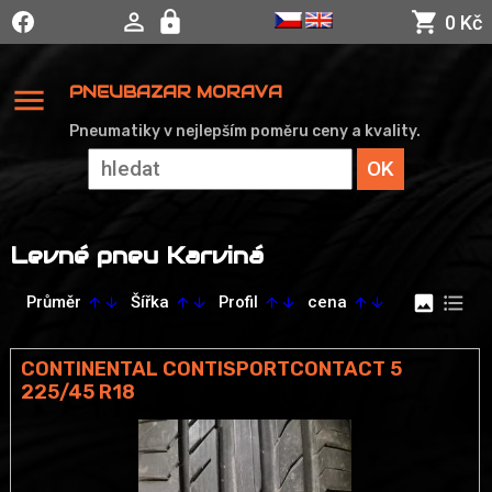
0 Kč
menu
PNEUBAZAR MORAVA
Pneumatiky v nejlepším poměru ceny a kvality.
Levné pneu Karviná
image
format_list_bulleted
Průměr
Šířka
Profil
cena
arrow_upward
arrow_downward
arrow_upward
arrow_downward
arrow_upward
arrow_downward
arrow_upward
arrow_downward
CONTINENTAL CONTISPORTCONTACT 5
225/45 R18