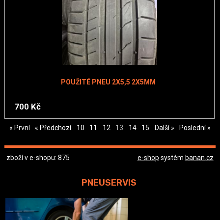
POUŽITÉ PNEU 2X5,5 2X5MM
700 Kč
« První
« Předchozí
10
11
12
13
14
15
Další »
Poslední »
zboží v e-shopu: 875
e-shop
systém
banan.cz
PNEUSERVIS