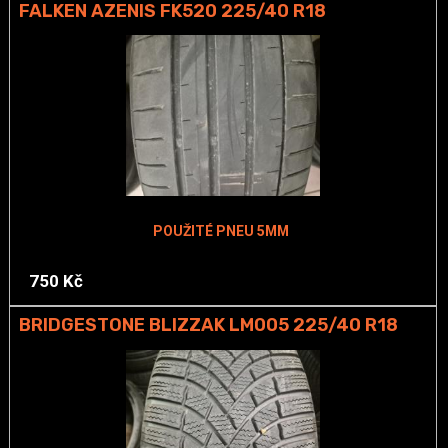
FALKEN AZENIS FK520 225/40 R18
POUŽITÉ PNEU 5MM
750 Kč
BRIDGESTONE BLIZZAK LM005 225/40 R18