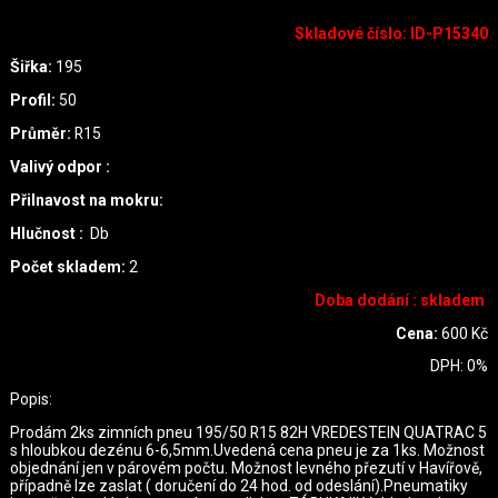
Skladové číslo
:
ID-P15340
Šiřka:
195
Profil:
50
Průměr:
R15
Valivý odpor :
Přilnavost na mokru:
Hlučnost :
Db
Počet skladem:
2
Doba dodání : skladem
Cena:
600
Kč
DPH:
0
%
Popis:
Prodám 2ks zimních pneu 195/50 R15 82H VREDESTEIN QUATRAC 5
s hloubkou dezénu 6-6,5mm.Uvedená cena pneu je za 1ks. Možnost
objednání jen v párovém počtu. Možnost levného přezutí v Havířově,
případně lze zaslat ( doručení do 24 hod. od odeslání).Pneumatiky