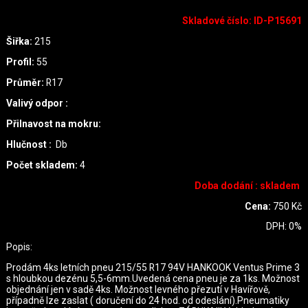
Skladové číslo
:
ID-P15691
Šiřka:
215
Profil:
55
Průměr:
R17
Valivý odpor :
Přilnavost na mokru:
Hlučnost :
Db
Počet skladem:
4
Doba dodání : skladem
Cena:
750
Kč
DPH:
0
%
Popis:
Prodám 4ks letních pneu 215/55 R17 94V HANKOOK Ventus Prime 3
s hloubkou dezénu 5,5-6mm.Uvedená cena pneu je za 1ks. Možnost
objednání jen v sadě 4ks. Možnost levného přezutí v Havířově,
případně lze zaslat ( doručení do 24 hod. od odeslání).Pneumatiky