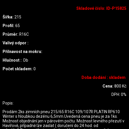
Skladové číslo
:
ID-P15825
Šiřka:
215
Profil:
65
Průměr:
R16C
Valivý odpor :
Přilnavost na mokru:
Hlučnost :
Db
Počet skladem:
0
Doba dodání : skladem
Cena:
800
Kč
DPH:
0
%
Popis:
Prodám 2ks zimních pneu 215/65 R16C 109/107R PLATIN RP610
Winter s hloubkou dezénu 6,5mm.Uvedená cena pneu je za 1ks.
Možnost objednání jen v párovém počtu. Možnost levného přezutí v
Havířově, případně lze zaslat ( doručení do 24 hod. od