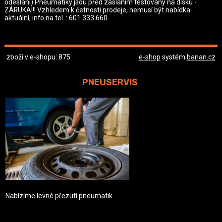
odeslání).Pneumatiky jsou před zasláním testovány na disku -
ZÁRUKA!!! Vzhledem k četnosti prodeje, nemusí být nabídka
aktuální, info na tel. : 601 333 660.
zboží v e-shopu: 875
e-shop
systém
banan.cz
PNEUSERVIS
Nabízíme levné přezutí pneumatik .