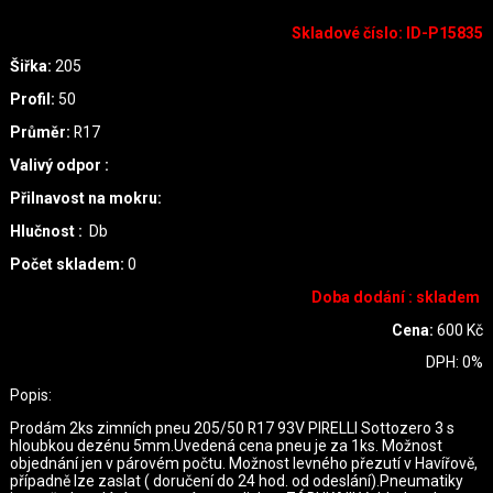
Skladové číslo
:
ID-P15835
Šiřka:
205
Profil:
50
Průměr:
R17
Valivý odpor :
Přilnavost na mokru:
Hlučnost :
Db
Počet skladem:
0
Doba dodání : skladem
Cena:
600
Kč
DPH:
0
%
Popis:
Prodám 2ks zimních pneu 205/50 R17 93V PIRELLI Sottozero 3 s
hloubkou dezénu 5mm.Uvedená cena pneu je za 1ks. Možnost
objednání jen v párovém počtu. Možnost levného přezutí v Havířově,
případně lze zaslat ( doručení do 24 hod. od odeslání).Pneumatiky