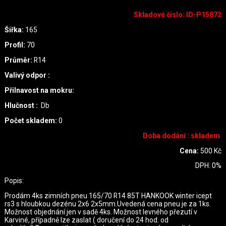
Skladové číslo
:
ID-P15872
Šiřka:
165
Profil:
70
Průměr:
R14
Valivý odpor :
Přilnavost na mokru:
Hlučnost :
Db
Počet skladem:
0
Doba dodání : skladem
Cena:
500
Kč
DPH:
0
%
Popis:
Prodám 4ks zimních pneu 165/70 R14 85T HANKOOK winter icept
rs3 s hloubkou dezénu 2x6 2x5mm.Uvedená cena pneu je za 1ks.
Možnost objednání jen v sadě 4ks. Možnost levného přezutí v
Karviné, případně lze zaslat ( doručení do 24 hod. od