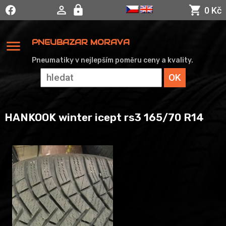
0 Kč
menu
PNEUBAZAR MORAVA
Pneumatiky v nejlepším poměru ceny a kvality.
HANKOOK winter icept rs3 165/70 R14