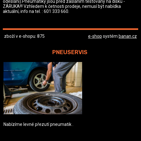
odeslání).Pneumatiky jsou před zasláním testovány na disku -
ZÁRUKA!!! Vzhledem k četnosti prodeje, nemusí být nabídka
aktuální, info na tel. : 601 333 660.
zboží v e-shopu: 875
e-shop
systém
banan.cz
PNEUSERVIS
Nabízíme levné přezutí pneumatik .