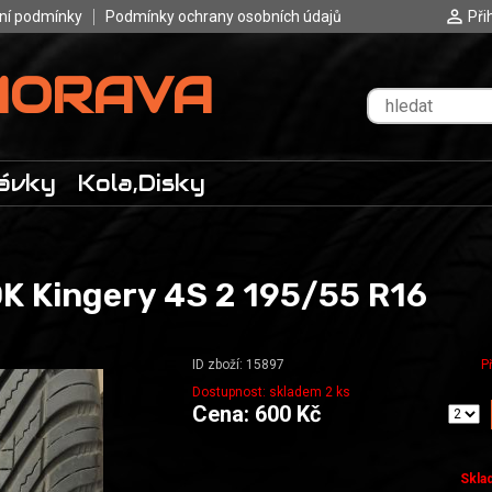
ní podmínky
Podmínky ochrany osobních údajů
Při
MORAVA
ávky
Kola,Disky
 Kingery 4S 2 195/55 R16
ID zboží: 15897
P
Dostupnost: skladem 2 ks
Cena: 600 Kč
Skla