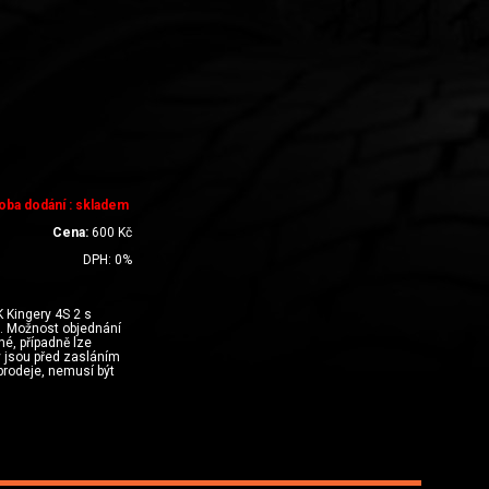
oba dodání : skladem
Cena:
600
Kč
DPH:
0
%
Kingery 4S 2 s
. Možnost objednání
né, případně lze
y jsou před zasláním
prodeje, nemusí být