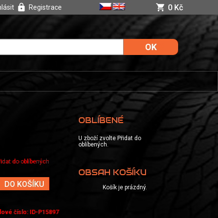
0 Kč
hlásit
Registrace
OBLÍBENÉ
U zboží zvolte Přidat do
oblíbených.
řidat do oblíbených
OBSAH KOŠÍKU
DO KOŠÍKU
Košík je prázdný.
dové číslo
:
ID-P15897