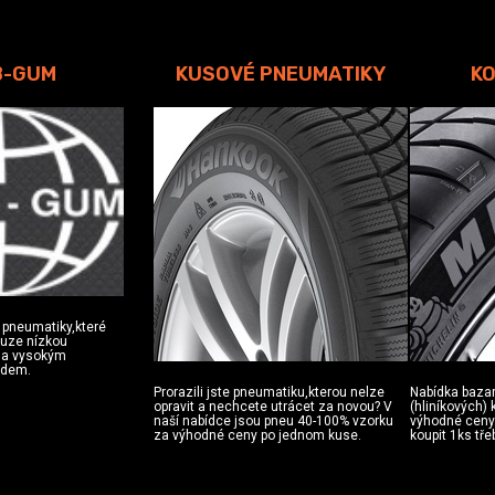
B-GUM
KUSOVÉ PNEUMATIKY
KO
 pneumatiky,které
ouze nízkou
u a vysokým
zdem.
Prorazili jste pneumatiku,kterou nelze
Nabídka baza
opravit a nechcete utrácet za novou? V
(hliníkových)
naší nabídce jsou pneu 40-100% vzorku
výhodné ceny.
za výhodné ceny po jednom kuse.
koupit 1ks tře