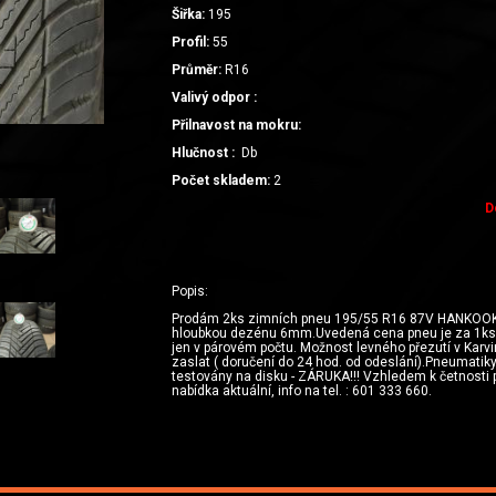
Šiřka:
195
Profil:
55
Průměr:
R16
Valivý odpor :
Přilnavost na mokru:
Hlučnost :
Db
Počet skladem:
2
D
Popis:
Prodám 2ks zimních pneu 195/55 R16 87V HANKOOK 
hloubkou dezénu 6mm.Uvedená cena pneu je za 1ks
jen v párovém počtu. Možnost levného přezutí v Karvi
zaslat ( doručení do 24 hod. od odeslání).Pneumatik
testovány na disku - ZÁRUKA!!! Vzhledem k četnosti 
nabídka aktuální, info na tel. : 601 333 660.