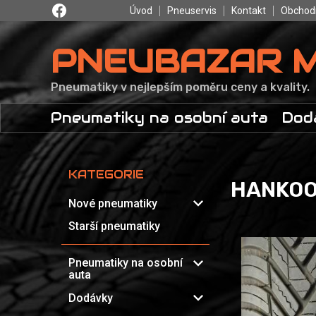
Úvod
Pneuservis
Kontakt
Obchod
PNEUBAZAR 
Pneumatiky v nejlepším poměru ceny a kvality.
Pneumatiky na osobní auta
Dod
KATEGORIE
HANKOOK
expand_more
Nové pneumatiky
Starší pneumatiky
expand_more
Pneumatiky na osobní
auta
expand_more
Dodávky