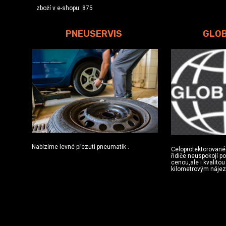
zboží v e-shopu: 875
PNEUSERVIS
GLO
Nabízíme levné přezutí pneumatik .
Celoprotektorované
řidiče neuspokojí p
cenou,ale i kvalito
kilometrovým náje