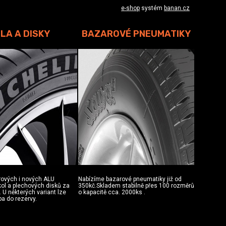
e-shop
systém
banan.cz
LA A DISKY
BAZAROVÉ PNEUMATIKY
rových i nových ALU
Nabízíme bazarové pneumatiky již od
 kol a plechových disků za
350kč.Skladem stabilně přes 100 rozměrů
 U některých variant lze
o kapacitě cca. 2000ks .
ba do rezervy.