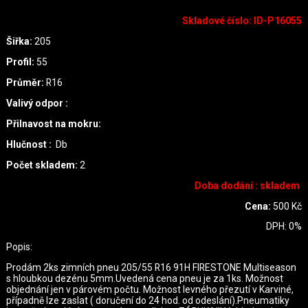
Skladové číslo
:
ID-P16055
Šiřka:
205
Profil:
55
Průměr:
R16
Valivý odpor :
Přilnavost na mokru:
Hlučnost :
Db
Počet skladem:
2
Doba dodání : skladem
Cena:
500
Kč
DPH:
0
%
Popis:
Prodám 2ks zimních pneu 205/55 R16 91H FIRESTONE Multiseason
s hloubkou dezénu 5mm.Uvedená cena pneu je za 1ks. Možnost
objednání jen v párovém počtu. Možnost levného přezutí v Karviné,
případně lze zaslat ( doručení do 24 hod. od odeslání).Pneumatiky