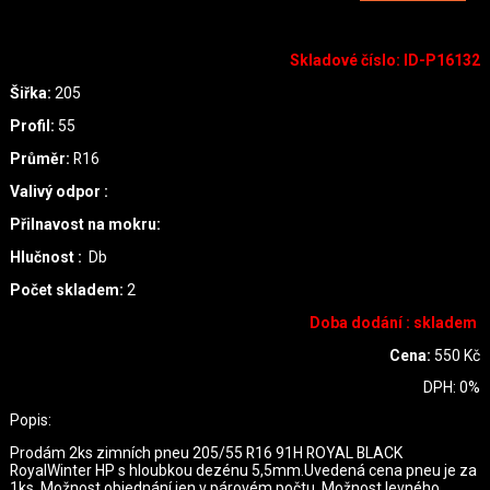
Skladové číslo
:
ID-P16132
Šiřka:
205
Profil:
55
Průměr:
R16
Valivý odpor :
Přilnavost na mokru:
Hlučnost :
Db
Počet skladem:
2
Doba dodání : skladem
Cena:
550
Kč
DPH:
0
%
Popis:
Prodám 2ks zimních pneu 205/55 R16 91H ROYAL BLACK
RoyalWinter HP s hloubkou dezénu 5,5mm.Uvedená cena pneu je za
1ks. Možnost objednání jen v párovém počtu. Možnost levného