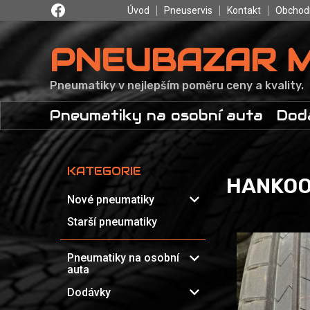
Úvod
Pneuservis
Kontakt
Obchod
PNEUBAZAR 
Pneumatiky v nejlepším poměru ceny a kvality.
Pneumatiky na osobní auta
Dod
KATEGORIE
HANKOOK
expand_more
Nové pneumatiky
Starší pneumatiky
expand_more
Pneumatiky na osobní
auta
expand_more
Dodávky