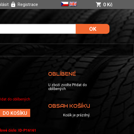
0 Kč
hlásit
Registrace
OBLÍBENÉ
U zboží zvolte Přidat do
oblíbených.
řidat do oblíbených
OBSAH KOŠÍKU
DO KOŠÍKU
Košík je prázdný.
dové číslo
:
ID-P16161