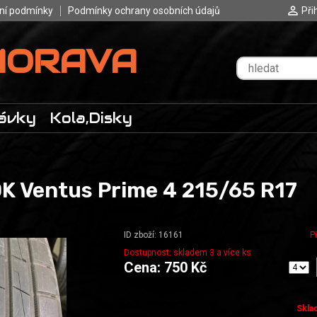
ní podmínky
Podmínky ochrany osobních údajů
Při
MORAVA
ávky
Kola,Disky
 Ventus Prime 4 215/65 R17
ID zboží: 16161
P
Dostupnost: skladem 3 a více ks
Cena: 750 Kč
Skla