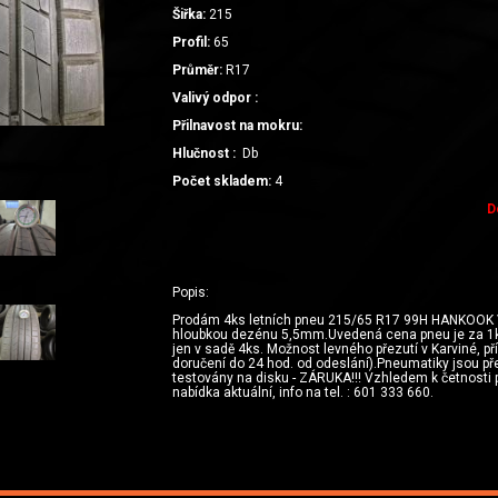
Šiřka:
215
Profil:
65
Průměr:
R17
Valivý odpor :
Přilnavost na mokru:
Hlučnost :
Db
Počet skladem:
4
D
Popis:
Prodám 4ks letních pneu 215/65 R17 99H HANKOOK 
hloubkou dezénu 5,5mm.Uvedená cena pneu je za 1k
jen v sadě 4ks. Možnost levného přezutí v Karviné, př
doručení do 24 hod. od odeslání).Pneumatiky jsou p
testovány na disku - ZÁRUKA!!! Vzhledem k četnosti 
nabídka aktuální, info na tel. : 601 333 660.