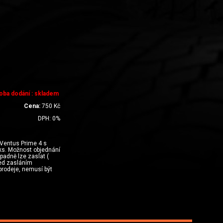
oba dodání : skladem
Cena:
750
Kč
DPH:
0
%
Ventus Prime 4 s
s. Možnost objednání
ípadně lze zaslat (
řed zasláním
prodeje, nemusí být