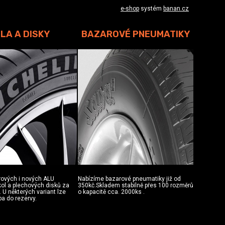
e-shop
systém
banan.cz
LA A DISKY
BAZAROVÉ PNEUMATIKY
rových i nových ALU
Nabízíme bazarové pneumatiky již od
 kol a plechových disků za
350kč.Skladem stabilně přes 100 rozměrů
 U některých variant lze
o kapacitě cca. 2000ks .
ba do rezervy.