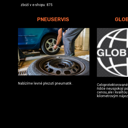
zboží v e-shopu: 875
PNEUSERVIS
GLO
Nabízíme levné přezutí pneumatik .
Celoprotektorované
řidiče neuspokojí p
cenou,ale i kvalito
kilometrovým náje