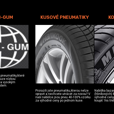
B-GUM
KUSOVÉ PNEUMATIKY
KO
 pneumatiky,které
ouze nízkou
u a vysokým
zdem.
Prorazili jste pneumatiku,kterou nelze
Nabídka baza
opravit a nechcete utrácet za novou? V
(hliníkových)
naší nabídce jsou pneu 40-100% vzorku
výhodné ceny.
za výhodné ceny po jednom kuse.
koupit 1ks tře