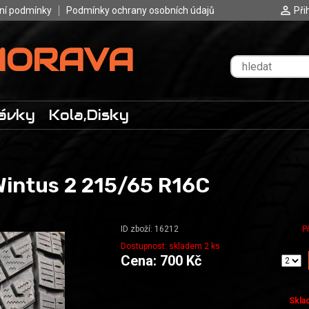
ní podmínky
Podmínky ochrany osobních údajů
Při
MORAVA
ávky
Kola,Disky
intus 2 215/65 R16C
ID zboží: 16212
P
Dostupnost: skladem 2 ks
Cena: 700 Kč
Skla