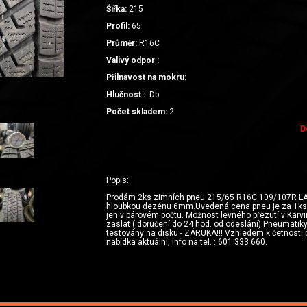
Šiřka:
215
Profil:
65
Průměr:
R16C
Valivý odpor :
Přilnavost na mokru:
Hlučnost :
Db
Počet skladem:
2
D
Popis:
Prodám 2ks zimních pneu 215/65 R16C 109/107R LA
hloubkou dezénu 6mm.Uvedená cena pneu je za 1ks
jen v párovém počtu. Možnost levného přezutí v Karvi
zaslat ( doručení do 24 hod. od odeslání).Pneumatik
testovány na disku - ZÁRUKA!!! Vzhledem k četnosti 
nabídka aktuální, info na tel. : 601 333 660.