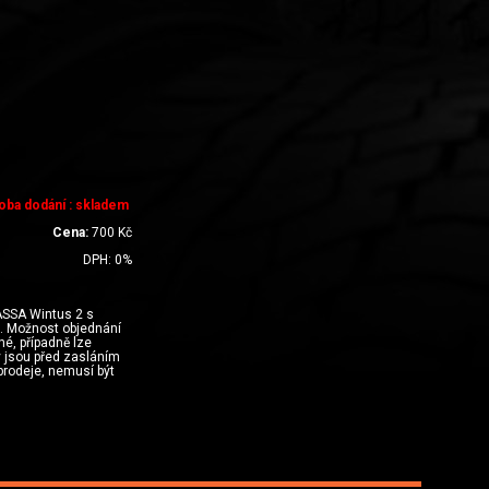
oba dodání : skladem
Cena:
700
Kč
DPH:
0
%
SSA Wintus 2 s
. Možnost objednání
né, případně lze
y jsou před zasláním
prodeje, nemusí být