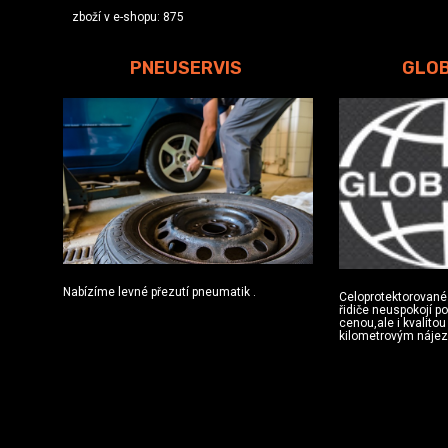
zboží v e-shopu: 875
PNEUSERVIS
GLO
Nabízíme levné přezutí pneumatik .
Celoprotektorované
řidiče neuspokojí p
cenou,ale i kvalito
kilometrovým náje