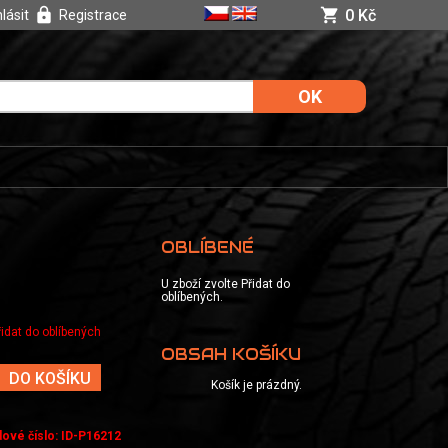
0 Kč
hlásit
Registrace
OBLÍBENÉ
U zboží zvolte Přidat do
oblíbených.
řidat do oblíbených
OBSAH KOŠÍKU
DO KOŠÍKU
Košík je prázdný.
dové číslo
:
ID-P16212