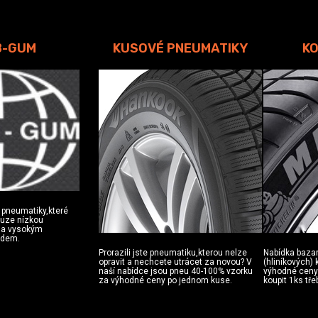
B-GUM
KUSOVÉ PNEUMATIKY
KO
 pneumatiky,které
ouze nízkou
u a vysokým
zdem.
Prorazili jste pneumatiku,kterou nelze
Nabídka baza
opravit a nechcete utrácet za novou? V
(hliníkových)
naší nabídce jsou pneu 40-100% vzorku
výhodné ceny.
za výhodné ceny po jednom kuse.
koupit 1ks tře