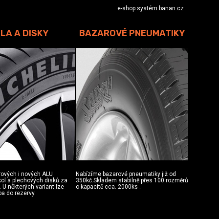
e-shop
systém
banan.cz
LA A DISKY
BAZAROVÉ PNEUMATIKY
rových i nových ALU
Nabízíme bazarové pneumatiky již od
 kol a plechových disků za
350kč.Skladem stabilně přes 100 rozměrů
 U některých variant lze
o kapacitě cca. 2000ks .
ba do rezervy.