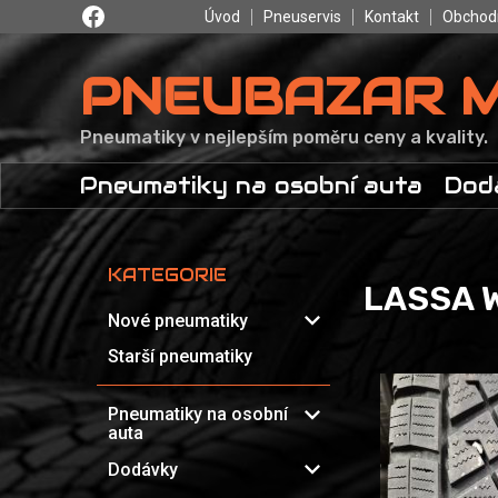
Úvod
Pneuservis
Kontakt
Obchod
PNEUBAZAR 
Pneumatiky v nejlepším poměru ceny a kvality.
Pneumatiky na osobní auta
Dod
KATEGORIE
LASSA W
expand_more
Nové pneumatiky
Starší pneumatiky
expand_more
Pneumatiky na osobní
auta
expand_more
Dodávky