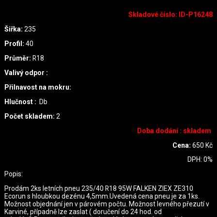
Skladové číslo
:
ID-P16248
Šiřka:
235
Profil:
40
Průměr:
R18
Valivý odpor :
Přilnavost na mokru:
Hlučnost :
Db
Počet skladem:
2
Doba dodání : skladem
Cena:
650
Kč
DPH:
0
%
Popis:
Prodám 2ks letních pneu 235/40 R18 95W FALKEN ZIEX ZE310
Ecorun s hloubkou dezénu 4,5mm.Uvedená cena pneu je za 1ks.
Možnost objednání jen v párovém počtu. Možnost levného přezutí v
Karviné, případně lze zaslat ( doručení do 24 hod. od