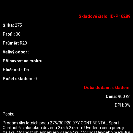
Skladové číslo
:
ID-P16289
Šiřka:
275
Profil:
30
Průměr:
R20
Valivý odpor :
Přilnavost na mokru:
Hlučnost :
Db
Počet skladem:
0
Doba dodání : skladem
Cena:
900
Kč
DPH:
0
%
Popis:
Prodám 4ks letních pneu 275/30 R20 97Y CONTINENTAL Sport
Contact 6 s hloubkou dezénu 2x5,5 2x5mm.Uvedená cena pneu je
za 1ks. Možnost objednání jen v sadě 4ks. Možnost levného přezutí v