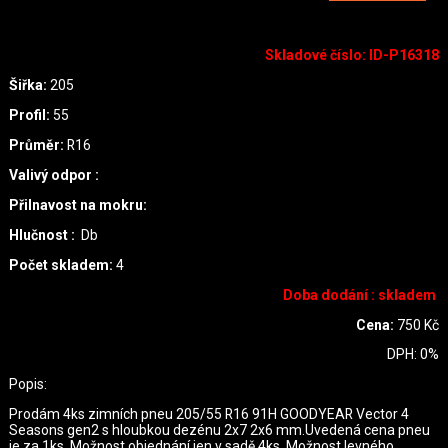
Skladové číslo
:
ID-P16318
Šiřka:
205
Profil:
55
Průměr:
R16
Valivý odpor :
Přilnavost na mokru:
Hlučnost :
Db
Počet skladem:
4
Doba dodání : skladem
Cena:
750
Kč
DPH:
0
%
Popis:
Prodám 4ks zimních pneu 205/55 R16 91H GOODYEAR Vector 4
Seasons gen2 s hloubkou dezénu 2x7 2x6 mm.Uvedená cena pneu
je za 1ks. Možnost objednání jen v sadě 4ks. Možnost levného