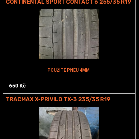
CONTINENTAL SPORT CONTACT 6 255/35 R19
POUŽITÉ PNEU 4MM
650 Kč
TRACMAX X-PRIVILO TX-3 235/35 R19