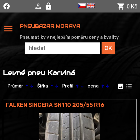
0 Kč
menu
PNEUBAZAR MORAVA
Pneumatiky v nejlepším poměru ceny a kvality.
Levné pneu Karviná
image
format_list_bulleted
Průměr
Šířka
Profil
cena
arrow_upward
arrow_downward
arrow_upward
arrow_downward
arrow_upward
arrow_downward
arrow_upward
arrow_downward
FALKEN SINCERA SN110 205/55 R16