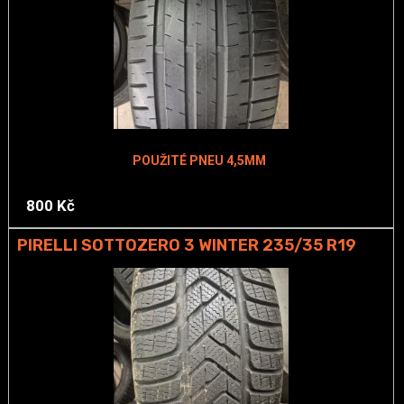
POUŽITÉ PNEU 4,5MM
800 Kč
PIRELLI SOTTOZERO 3 WINTER 235/35 R19