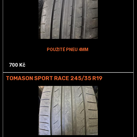
POUŽITÉ PNEU 4MM
700 Kč
TOMASON SPORT RACE 245/35 R19