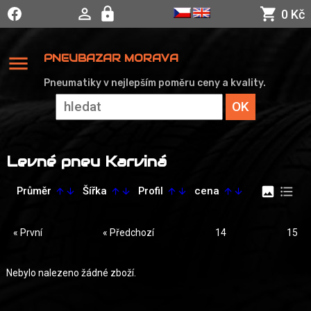
0 Kč
menu
PNEUBAZAR MORAVA
Pneumatiky v nejlepším poměru ceny a kvality.
Levné pneu Karviná
image
format_list_bulleted
Průměr
Šířka
Profil
cena
arrow_upward
arrow_downward
arrow_upward
arrow_downward
arrow_upward
arrow_downward
arrow_upward
arrow_downward
« První
« Předchozí
14
15
Nebylo nalezeno žádné zboží.