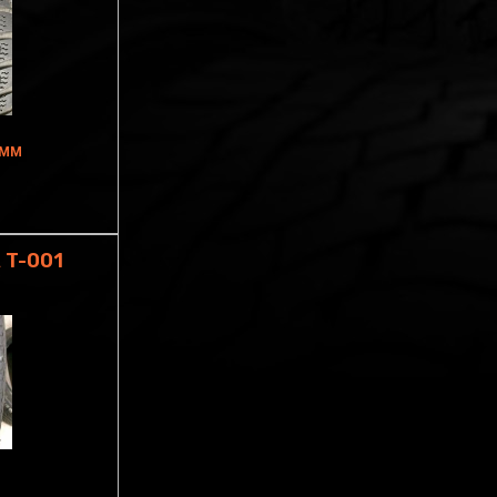
5MM
 T-001