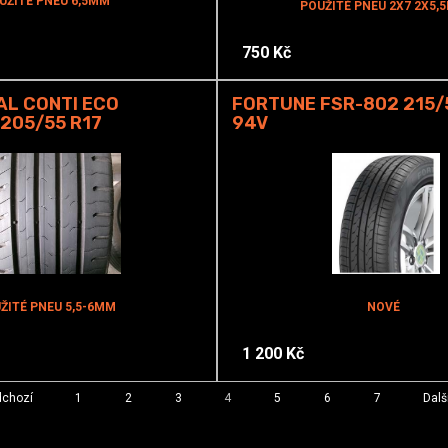
UŽITÉ PNEU 6,5MM
POUŽITÉ PNEU 2X7 2X5,
750 Kč
AL CONTI ECO
FORTUNE FSR-802 215/
205/55 R17
94V
ŽITÉ PNEU 5,5-6MM
NOVÉ
1 200 Kč
dchozí
1
2
3
4
5
6
7
Dalš