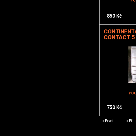
PO
850 Kč
CONTINENT
CONTACT 5 
POU
750 Kč
« První
« Pře