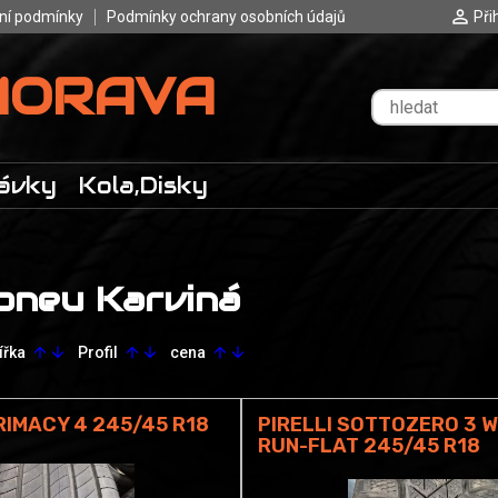
ní podmínky
Podmínky ochrany osobních údajů
Při
MORAVA
ávky
Kola,Disky
pneu Karviná
ířka
Profil
cena
arrow_upward
arrow_downward
arrow_upward
arrow_downward
arrow_upward
arrow_downward
RIMACY 4 245/45 R18
PIRELLI SOTTOZERO 3 
RUN-FLAT 245/45 R18