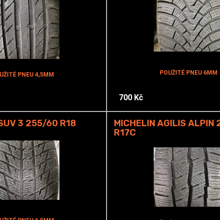
POUŽITÉ PNEU 6MM
UŽITÉ PNEU 4,5MM
700 Kč
SUV 3 255/60 R18
MICHELIN AGILIS ALPIN 
R17C