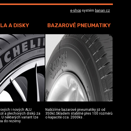
e-shop
systém
banan.cz
LA A DISKY
BAZAROVÉ PNEUMATIKY
rových i nových ALU
Nabízíme bazarové pneumatiky již od
 kol a plechových disků za
350kč.Skladem stabilně přes 100 rozměrů
 U některých variant lze
o kapacitě cca. 2000ks .
ba do rezervy.