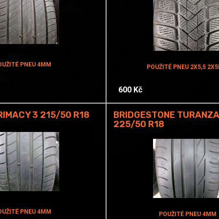
OUŽITÉ PNEU 4MM
POUŽITÉ PNEU 2X5,5 2X
600 Kč
RIMACY 3 215/50 R18
BRIDGESTONE TURANZA
225/50 R18
OUŽITÉ PNEU 4MM
POUŽITÉ PNEU 4MM