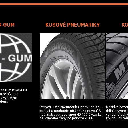
B-GUM
KUSOVÉ PNEUMATIKY
KO
 pneumatiky,které
ouze nízkou
u a vysokým
zdem.
Prorazili jste pneumatiku,kterou nelze
Nabídka baza
opravit a nechcete utrácet za novou? V
(hliníkových)
naší nabídce jsou pneu 40-100% vzorku
výhodné ceny.
za výhodné ceny po jednom kuse.
koupit 1ks tře