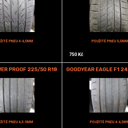
ŽITÉ PNEU 4-4,5MM
POUŽITÉ PNEU 5,5MM
750 Kč
ER PROOF 225/50 R18
GOODYEAR EAGLE F1 24
ŽITÉ PNEU 4,5-5MM
POUŽITÉ PNEU 4-4,5M