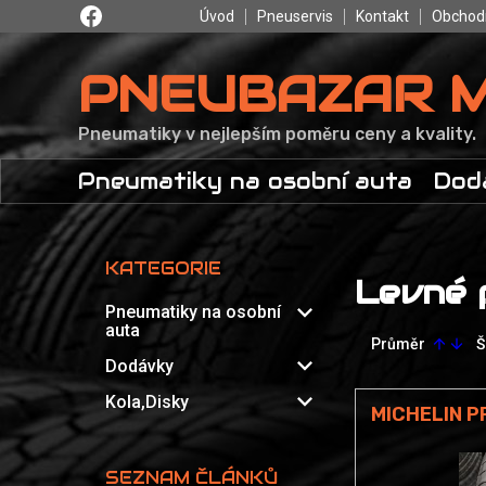
Úvod
Pneuservis
Kontakt
Obchod
PNEUBAZAR 
Pneumatiky v nejlepším poměru ceny a kvality.
Pneumatiky na osobní auta
Dod
KATEGORIE
Levné 
expand_more
Pneumatiky na osobní
auta
Průměr
Š
arrow_upward
arrow_downward
expand_more
Dodávky
expand_more
Kola,Disky
MICHELIN P
SEZNAM ČLÁNKŮ