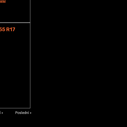
5MM
55 R17
í »
Poslední »