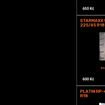
650 Kč
STARMAXX 
225/45 R18
PO
600 Kč
PLATIN RP
R18