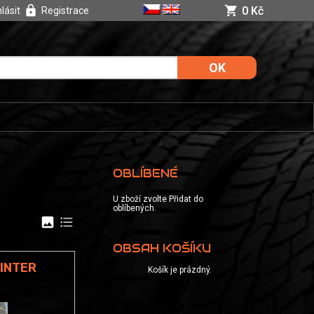
0 Kč
hlásit
Registrace
OBLÍBENÉ
U zboží zvolte Přidat do
oblíbených.
image
format_list_bulleted
OBSAH KOŠÍKU
WINTER
Košík je prázdný.