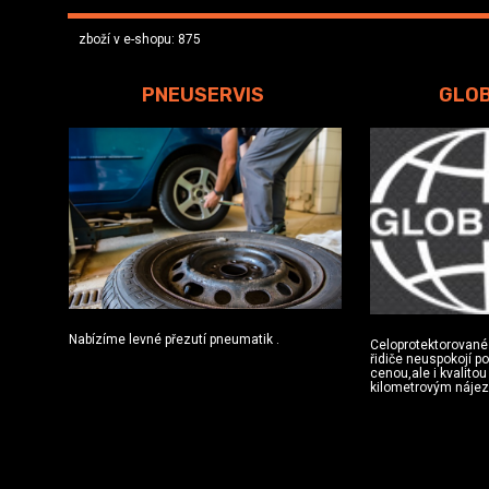
zboží v e-shopu: 875
PNEUSERVIS
GLO
Nabízíme levné přezutí pneumatik .
Celoprotektorované
řidiče neuspokojí p
cenou,ale i kvalito
kilometrovým náje