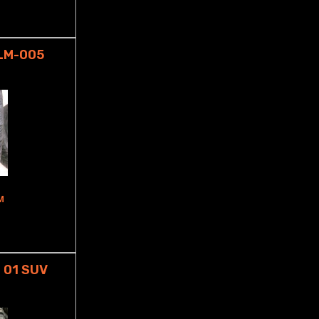
LM-005
M
 01 SUV