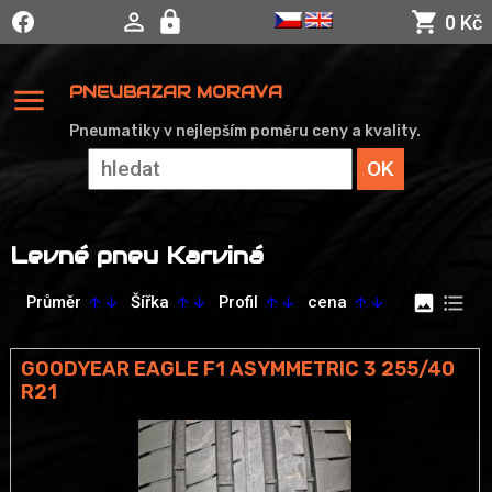
0 Kč
menu
PNEUBAZAR MORAVA
Pneumatiky v nejlepším poměru ceny a kvality.
Levné pneu Karviná
image
format_list_bulleted
Průměr
Šířka
Profil
cena
arrow_upward
arrow_downward
arrow_upward
arrow_downward
arrow_upward
arrow_downward
arrow_upward
arrow_downward
GOODYEAR EAGLE F1 ASYMMETRIC 3 255/40
R21