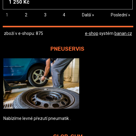
1 250 Kč
1
2
3
4
Další »
Poslední »
zboží v e-shopu: 875
e-shop
systém
banan.cz
PNEUSERVIS
Nabízíme levné přezutí pneumatik .