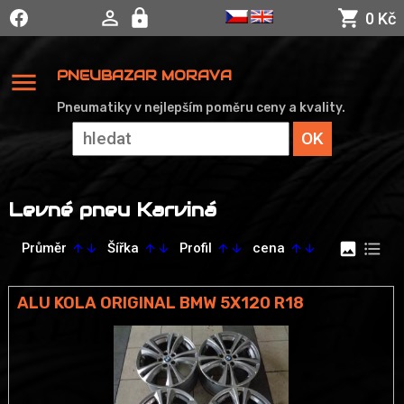
0 Kč
menu
PNEUBAZAR MORAVA
Pneumatiky v nejlepším poměru ceny a kvality.
Levné pneu Karviná
image
format_list_bulleted
Průměr
Šířka
Profil
cena
arrow_upward
arrow_downward
arrow_upward
arrow_downward
arrow_upward
arrow_downward
arrow_upward
arrow_downward
ALU KOLA ORIGINAL BMW 5X120 R18