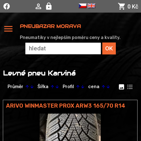
0 Kč
menu
PNEUBAZAR MORAVA
Pneumatiky v nejlepším poměru ceny a kvality.
Levné pneu Karviná
image
format_list_bulleted
Průměr
Šířka
Profil
cena
arrow_upward
arrow_downward
arrow_upward
arrow_downward
arrow_upward
arrow_downward
arrow_upward
arrow_downward
ARIVO WINMASTER PROX ARW3 165/70 R14