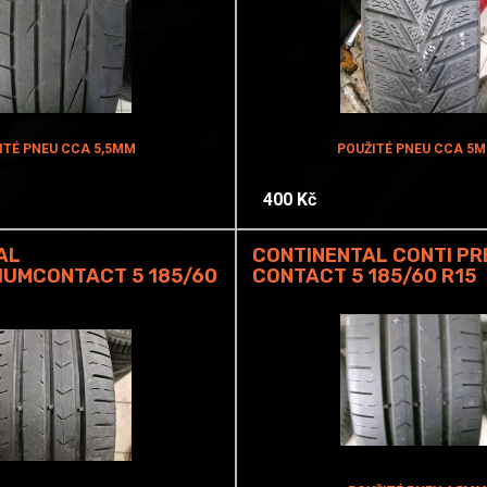
ITÉ PNEU CCA 5,5MM
POUŽITÉ PNEU CCA 5
400 Kč
AL
CONTINENTAL CONTI PR
IUMCONTACT 5 185/60
CONTACT 5 185/60 R15