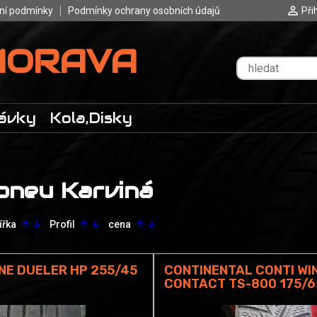
ní podmínky
Podmínky ochrany osobních údajů
Při
MORAVA
ávky
Kola,Disky
pneu Karviná
ířka
Profil
cena
arrow_upward
arrow_downward
arrow_upward
arrow_downward
arrow_upward
arrow_downward
NE DUELER HP 255/45
CONTINENTAL CONTI WI
CONTACT TS-800 175/6