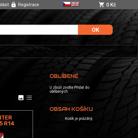
0 Kč
hlásit
Registrace
OBLÍBENÉ
U zboží zvolte Přidat do
oblíbených.
image
format_list_bulleted
OBSAH KOŠÍKU
NTER
Košík je prázdný.
5 R14