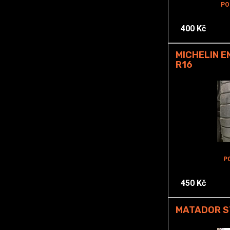
PO
400 Kč
MICHELIN E
R16
P
450 Kč
MATADOR ST