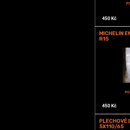
P
450 Kč
MICHELIN E
R15
PO
450 Kč
PLECHOVÉ D
5X110/65