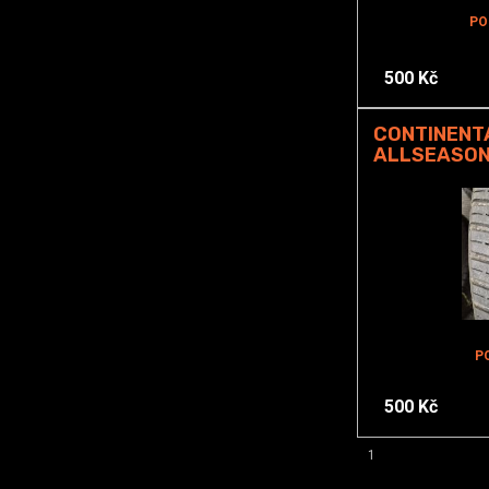
PO
500 Kč
CONTINENT
ALLSEASON
P
500 Kč
1