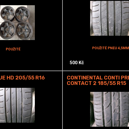
POUŽITÉ PNEU 4,5MM
POUŽITÉ
500 Kč
UE HD 205/55 R16
CONTINENTAL CONTI PR
CONTACT 2 185/55 R15