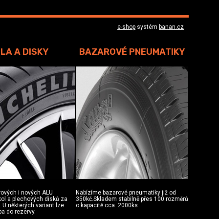
e-shop
systém
banan.cz
LA A DISKY
BAZAROVÉ PNEUMATIKY
rových i nových ALU
Nabízíme bazarové pneumatiky již od
 kol a plechových disků za
350kč.Skladem stabilně přes 100 rozměrů
 U některých variant lze
o kapacitě cca. 2000ks .
ba do rezervy.