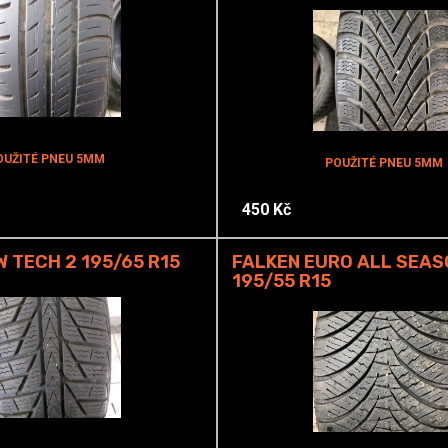
OUŽITÉ PNEU 5MM
POUŽITÉ PNEU 5MM
450 Kč
W TECH 2 195/65 R15
FALKEN EURO ALL SEAS
195/55 R15