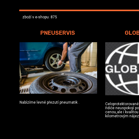
zboží v e-shopu: 875
PNEUSERVIS
GLO
Nabízíme levné přezutí pneumatik .
Celoprotektorované
řidiče neuspokojí p
cenou,ale i kvalito
kilometrovým náje