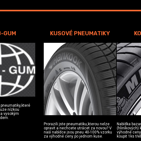
B-GUM
KUSOVÉ PNEUMATIKY
KO
 pneumatiky,které
ouze nízkou
u a vysokým
zdem.
Prorazili jste pneumatiku,kterou nelze
Nabídka baza
opravit a nechcete utrácet za novou? V
(hliníkových)
naší nabídce jsou pneu 40-100% vzorku
výhodné ceny.
za výhodné ceny po jednom kuse.
koupit 1ks tře