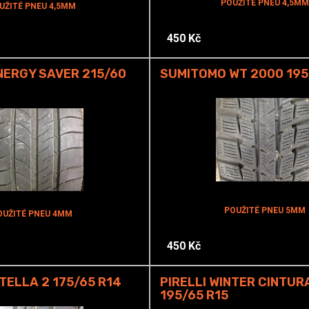
POUŽITÉ PNEU 4,5MM
UŽITÉ PNEU 4,5MM
450 Kč
NERGY SAVER 215/60
SUMITOMO WT 2000 195
POUŽITÉ PNEU 5MM
OUŽITÉ PNEU 4MM
450 Kč
ELLA 2 175/65 R14
PIRELLI WINTER CINTUR
195/65 R15