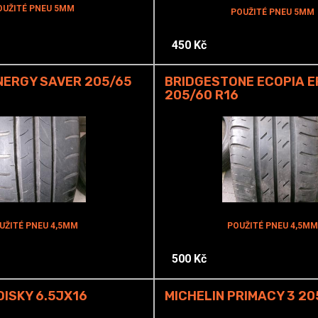
OUŽITÉ PNEU 5MM
POUŽITÉ PNEU 5MM
450 Kč
NERGY SAVER 205/65
BRIDGESTONE ECOPIA E
205/60 R16
UŽITÉ PNEU 4,5MM
POUŽITÉ PNEU 4,5MM
500 Kč
ISKY 6.5JX16
MICHELIN PRIMACY 3 20