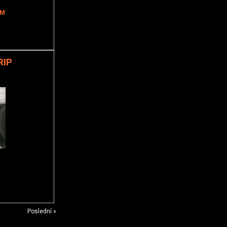
MM
RIP
Poslední »