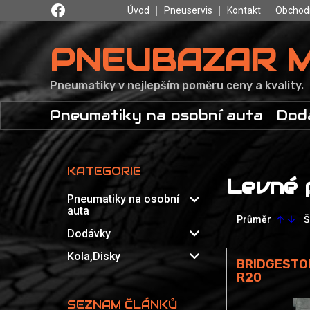
Úvod
Pneuservis
Kontakt
Obchod
PNEUBAZAR 
Pneumatiky v nejlepším poměru ceny a kvality.
Pneumatiky na osobní auta
Dod
KATEGORIE
Levné 
expand_more
Pneumatiky na osobní
auta
Průměr
Š
arrow_upward
arrow_downward
expand_more
Dodávky
expand_more
Kola,Disky
BRIDGESTO
R20
SEZNAM ČLÁNKŮ