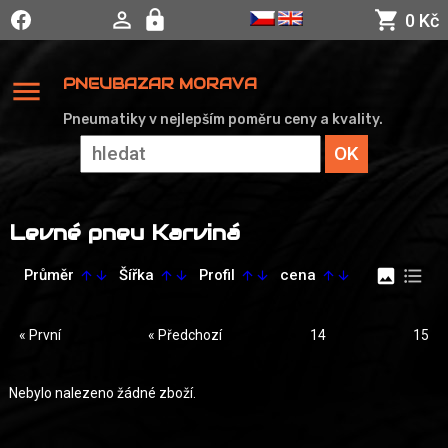
0 Kč
menu
PNEUBAZAR MORAVA
Pneumatiky v nejlepším poměru ceny a kvality.
Levné pneu Karviná
image
format_list_bulleted
Průměr
Šířka
Profil
cena
arrow_upward
arrow_downward
arrow_upward
arrow_downward
arrow_upward
arrow_downward
arrow_upward
arrow_downward
« První
« Předchozí
14
15
Nebylo nalezeno žádné zboží.