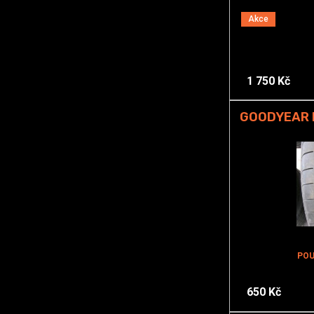
Akce
1 750 Kč
GOODYEAR E
POU
650 Kč