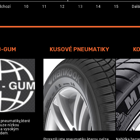
dchozí
10
11
12
13
14
15
Dalš
B-GUM
KUSOVÉ PNEUMATIKY
KO
 pneumatiky,které
ouze nízkou
u a vysokým
zdem.
Prorazili jste pneumatiku,kterou nelze
Nabídka baza