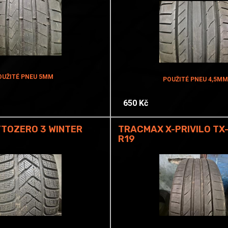
OUŽITÉ PNEU 5MM
POUŽITÉ PNEU 4,5MM
650 Kč
TTOZERO 3 WINTER
TRACMAX X-PRIVILO TX
R19