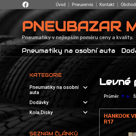
Úvod
Pneuservis
Kontakt
Obchod
PNEUBAZAR 
Pneumatiky v nejlepším poměru ceny a kvality.
Pneumatiky na osobní auta
Dod
KATEGORIE
Levné 
expand_more
Pneumatiky na osobní
auta
Průměr
Š
arrow_upward
arrow_downward
expand_more
Dodávky
expand_more
Kola,Disky
HANKOOK VE
R17
SEZNAM ČLÁNKŮ