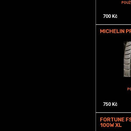
POUŽ
700 Kč
MICHELIN P
P
750 Kč
FORTUNE FS
100W XL