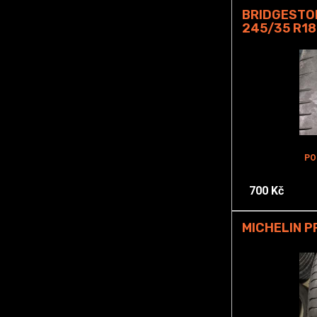
BRIDGESTO
245/35 R18
PO
700 Kč
MICHELIN P