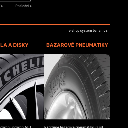
í »
Poslední »
e-shop
systém
banan.cz
LA A DISKY
BAZAROVÉ PNEUMATIKY
rových i nových ALU
Nabízíme bazarové pneumatiky již od