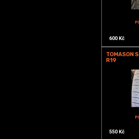
P
600 Kč
TOMASON S
R19
P
550 Kč