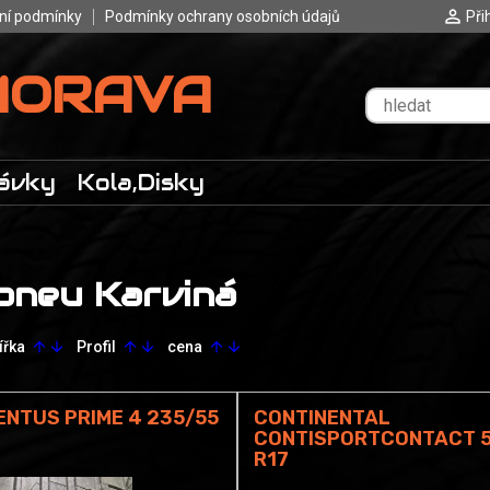
ní podmínky
Podmínky ochrany osobních údajů
Při
MORAVA
ávky
Kola,Disky
pneu Karviná
ířka
Profil
cena
arrow_upward
arrow_downward
arrow_upward
arrow_downward
arrow_upward
arrow_downward
NTUS PRIME 4 235/55
CONTINENTAL
CONTISPORTCONTACT 5
R17