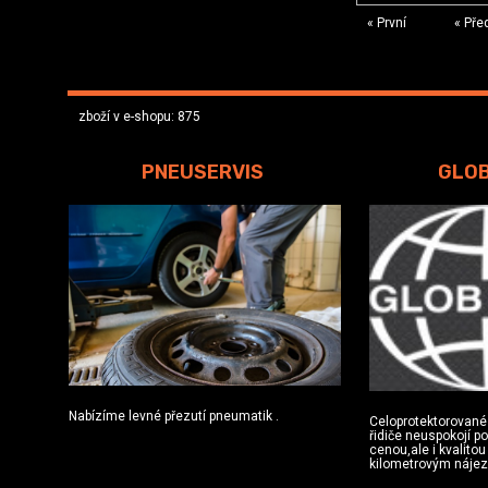
« První
« Pře
zboží v e-shopu: 875
PNEUSERVIS
GLO
Nabízíme levné přezutí pneumatik .
Celoprotektorované
řidiče neuspokojí p
cenou,ale i kvalito
kilometrovým náje