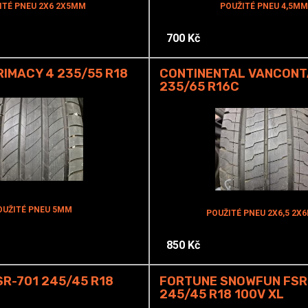
ITÉ PNEU 2X6 2X5MM
POUŽITÉ PNEU 4,5MM
700 Kč
RIMACY 4 235/55 R18
CONTINENTAL VANCONT
235/65 R16C
OUŽITÉ PNEU 5MM
POUŽITÉ PNEU 2X6,5 2X
850 Kč
R-701 245/45 R18
FORTUNE SNOWFUN FSR
245/45 R18 100V XL