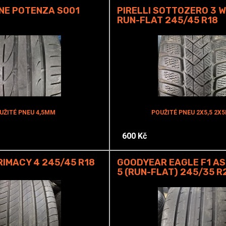
NE POTENZA S001
PIRELLI SOTTOZERO 3 
RUN-FLAT 245/45 R18
UŽITÉ PNEU 4,5MM
POUŽITÉ PNEU 2X5,5 2X
600 Kč
RIMACY 4 245/45 R18
GOODYEAR EAGLE F1 AS
5 (RUN-FLAT) 245/35 R