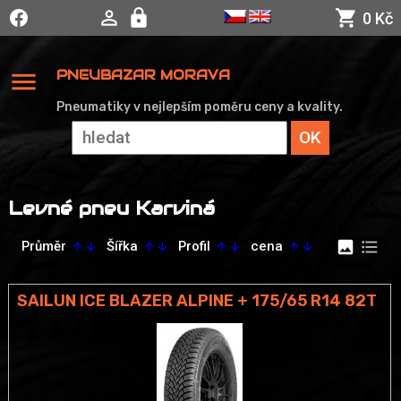
0 Kč
menu
PNEUBAZAR MORAVA
Pneumatiky v nejlepším poměru ceny a kvality.
Levné pneu Karviná
image
format_list_bulleted
Průměr
Šířka
Profil
cena
arrow_upward
arrow_downward
arrow_upward
arrow_downward
arrow_upward
arrow_downward
arrow_upward
arrow_downward
SAILUN ICE BLAZER ALPINE + 175/65 R14 82T