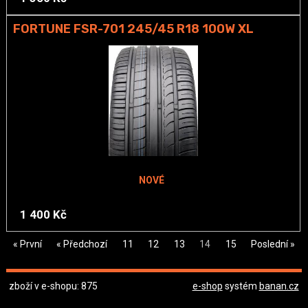
FORTUNE FSR-701 245/45 R18 100W XL
NOVÉ
1 400 Kč
« První
« Předchozí
11
12
13
14
15
Poslední »
zboží v e-shopu: 875
e-shop
systém
banan.cz