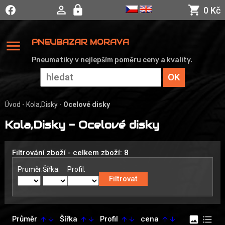
0 Kč
menu
PNEUBAZAR MORAVA
Pneumatiky v nejlepším poměru ceny a kvality.
Úvod
-
Kola,Disky
-
Ocelové disky
Kola,Disky - Ocelové disky
Filtrování zboží - celkem zboží: 8
Pruměr:
Šířka:
Profil:
image
format_list_bulleted
Průměr
Šířka
Profil
cena
arrow_upward
arrow_downward
arrow_upward
arrow_downward
arrow_upward
arrow_downward
arrow_upward
arrow_downward