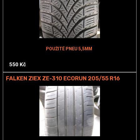
POUŽITÉ PNEU 5,5MM
550 Kč
FALKEN ZIEX ZE-310 ECORUN 205/55 R16