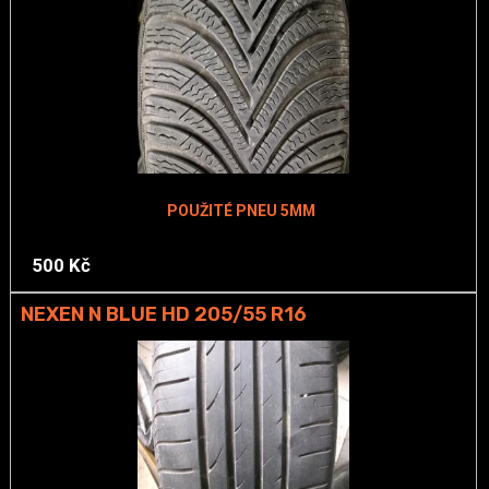
POUŽITÉ PNEU 5MM
500 Kč
NEXEN N BLUE HD 205/55 R16