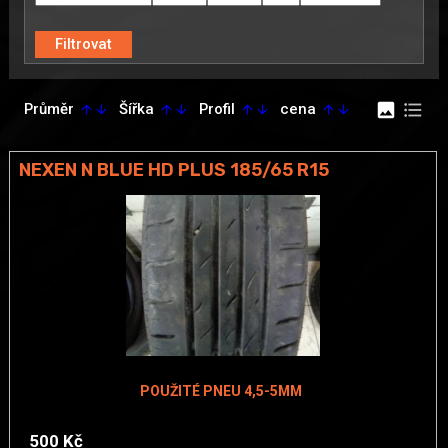
image
format_list_bulleted
Průměr
Šířka
Profil
cena
arrow_upward
arrow_downward
arrow_upward
arrow_downward
arrow_upward
arrow_downward
arrow_upward
arrow_downward
NEXEN N BLUE HD PLUS 185/65 R15
POUŽITÉ PNEU 4,5-5MM
500 Kč