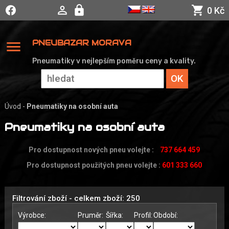
0 Kč
menu
PNEUBAZAR MORAVA
Pneumatiky v nejlepším poměru ceny a kvality.
Úvod
-
Pneumatiky na osobní auta
Pneumatiky na osobní auta
Pro dostupnost nových pneu volejte
:
737 664 459
Pro dostupnost použitých pneu volejte
:
601 333 660
Filtrování zboží - celkem zboží: 250
Výrobce:
Pruměr:
Šířka:
Profil:
Období: