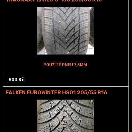
POUŽITÉ PNEU 7,5MM
800 Kč
FALKEN EUROWINTER HS01 205/55 R16