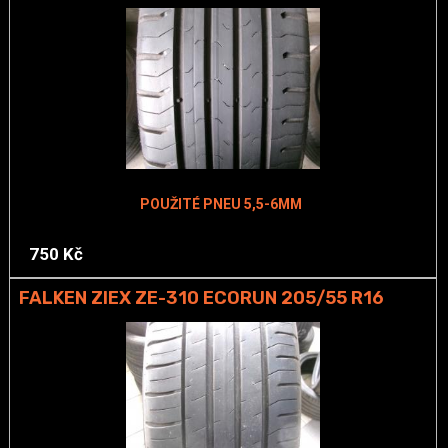
POUŽITÉ PNEU 5,5-6MM
750 Kč
FALKEN ZIEX ZE-310 ECORUN 205/55 R16