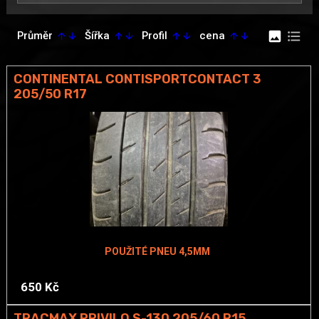
image
format_list_bulleted
Průměr
Šířka
Profil
cena
arrow_upward
arrow_downward
arrow_upward
arrow_downward
arrow_upward
arrow_downward
arrow_upward
arrow_downward
CONTINENTAL CONTISPORTCONTACT 3
205/50 R17
POUŽITÉ PNEU 4,5MM
650 Kč
TRACMAX PRIVILO S-130 205/60 R15